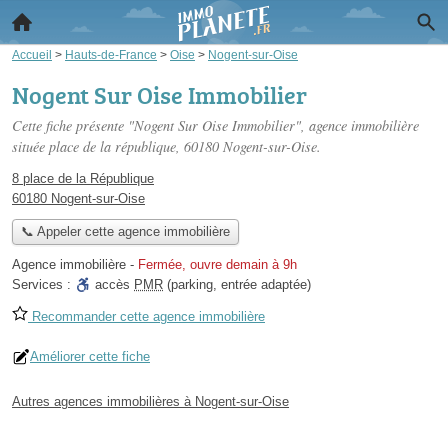
Accueil
>
Hauts-de-France
>
Oise
>
Nogent-sur-Oise
Nogent Sur Oise Immobilier
Cette fiche présente "Nogent Sur Oise Immobilier", agence immobilière
située
place de la république
, 60180 Nogent-sur-Oise.
8 place de la République
60180 Nogent-sur-Oise
📞 Appeler cette agence immobilière
Agence immobilière
-
Fermée, ouvre demain à 9h
Services :
accès
PMR
(parking, entrée adaptée)
Recommander cette agence immobilière
Améliorer cette fiche
Autres agences immobilières à Nogent-sur-Oise