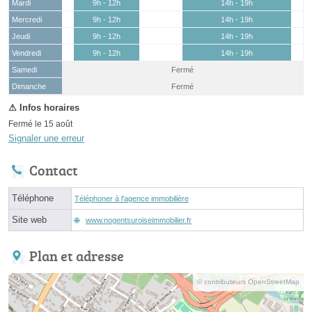
Mardi
9h - 12h
14h - 19h
Mercredi
9h - 12h
14h - 19h
Jeudi
9h - 12h
14h - 19h
Vendredi
9h - 12h
14h - 19h
Samedi
Fermé
(15 août)
Dimanche
Fermé
Fermé le 15 août
Signaler une erreur
Contact
Téléphone
Téléphoner à l'agence immobilière
Site web
www.nogentsuroiseimmobilier.fr
Plan et adresse
© contributeurs OpenStreetMap