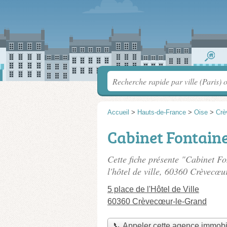
Accueil
>
Hauts-de-France
>
Oise
>
Crè
Cabinet Fontain
Cette fiche présente "Cabinet F
l'hôtel de ville
, 60360 Crèvecœu
5 place de l'Hôtel de Ville
60360 Crèvecœur-le-Grand
📞 Appeler cette agence immobi