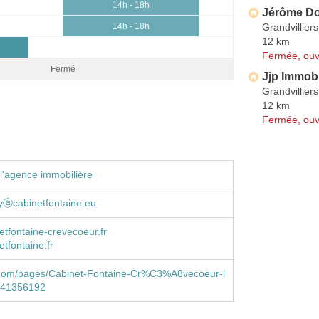
14h - 18h
Jérôme Do
Grandvilliers
14h - 18h
12 km
Fermée, ouv
Fermé
Jjp Immobi
Grandvilliers
12 km
Fermée, ouv
l'agence immobilière
yⓐcabinetfontaine.eu
tfontaine-crevecoeur.fr
tfontaine.fr
com/pages/Cabinet-Fontaine-Cr%C3%A8vecoeur-l
741356192