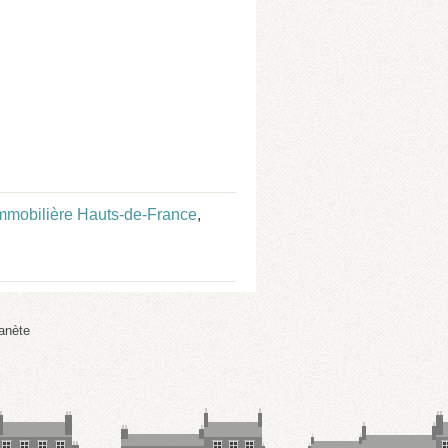
mmobilière Hauts-de-France
,
anète