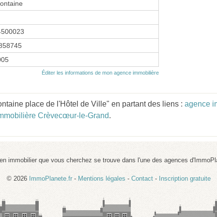
ontaine
4500023
858745
005
Éditer les informations de mon agence immobilière
taine place de l'Hôtel de Ville" en partant des liens :
agence i
mmobilière Crèvecœur-le-Grand
.
ien immobilier que vous cherchez se trouve dans l'une des agences d'ImmoPl
© 2026
ImmoPlanete.fr
-
Mentions légales
-
Contact
-
Inscription gratuite