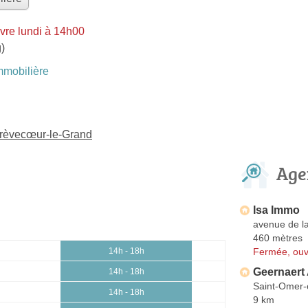
vre lundi à 14h00
)
mobilière
Crèvecœur-le-Grand
Age
Isa Immo
avenue de la
460 mètres
Fermée, ouv
14h - 18h
Geernaert 
14h - 18h
Saint-Omer
14h - 18h
9 km