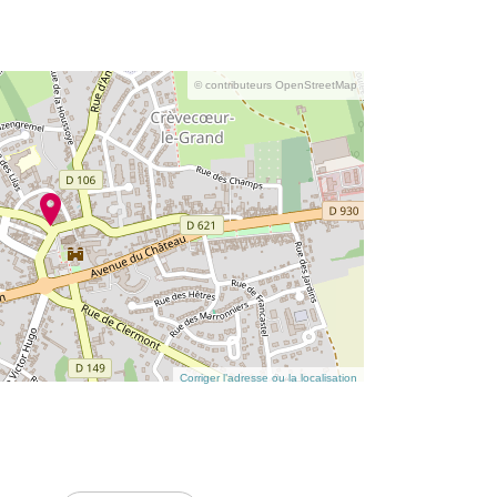
© contributeurs OpenStreetMap
Corriger l’adresse ou la localisation