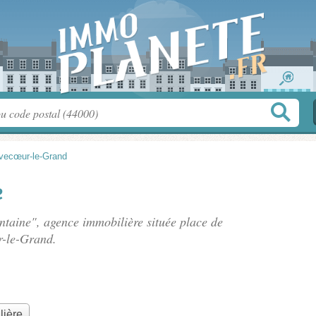
vecœur-le-Grand
e
ontaine", agence immobilière située
place de
r-le-Grand.
lière