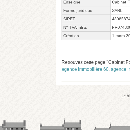
Enseigne
Cabinet F
Forme juridique
SARL
SIRET
4808587
N° TVA Intra.
FR07480
Création
1 mars 2
Retrouvez cette page "Cabinet Fon
agence immobilière 60
,
agence i
Le b