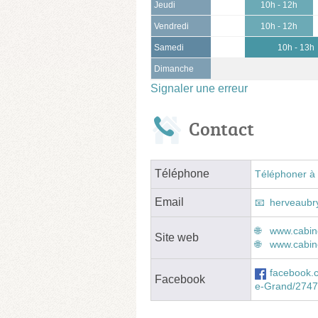
Jeudi
10h - 12h
Vendredi
10h - 12h
Samedi
10h - 13h
Dimanche
Signaler une erreur
Contact
Téléphone
Téléphoner à 
Email
herveaubr
www.cabine
Site web
www.cabine
facebook.
Facebook
e-Grand/274