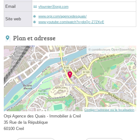
Email
vfournierⓐorpi.com
www.orpi.com/agencedesquais/
Site web
www.youtube.com/watch?v=doQc-Z7ZKvE
Plan et adresse
© contributeurs OpenStreetMap
Corriger l’adresse ou la localisation
Orpi Agence des Quais - Immobilier à Creil
35 Rue de la République
60100 Creil