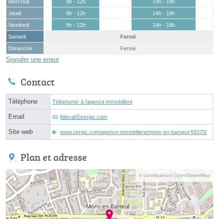
Mercredi
9h - 12h
14h - 18h
Jeudi
9h - 12h
14h - 18h
Vendredi
9h - 12h
14h - 18h
Samedi
Fermé
Dimanche
Fermé
Signaler une erreur
Contact
Téléphone
Téléphoner à l'agence immobilière
Email
fdievalⓐsergic.com
Site web
www.sergic.com/agence-immobiliere/mons-en-baroeul-59370/
Plan et adresse
© contributeurs OpenStreetMap