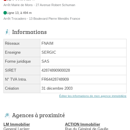
Arrêt Mairie de Mons - 27 Avenue Robert Schuman
Ligne 13, à 494 m
Arrêt Trocadero - 13 Boulevard Pierre Mendès France
Informations
Réseaux
FNAIM
Enseigne
SERGIC
Forme juridique
SAS
SIRET
42874890900028
N° TVA Intra.
FR64428748909
Création
31 décembre 2003
Éditer les informations de mon agence immobilière
Agences à proximité
LM Immobilier
ACTION Immobilier
General Leclerc
Rue du Général de Gaulle