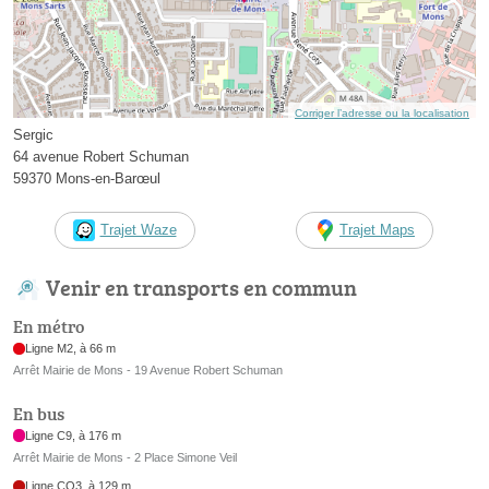
Corriger l’adresse ou la localisation
Sergic
64 avenue Robert Schuman
59370 Mons-en-Barœul
Trajet Waze
Trajet Maps
Venir en transports en commun
En métro
Ligne M2, à 66 m
Arrêt Mairie de Mons - 19 Avenue Robert Schuman
En bus
Ligne C9, à 176 m
Arrêt Mairie de Mons - 2 Place Simone Veil
Ligne CO3, à 129 m