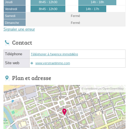
Jeudi
8h45 - 12h30
14h - 18h
Vendredi
8h45 - 12h30
14h - 17h
Samedi
Fermé
Dimanche
Fermé
Signaler une erreur
Contact
Téléphone
Téléphoner à l'agence immobilière
Site web
www.verstraetimmo.com
Plan et adresse
© contributeurs OpenStreetMap