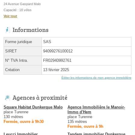
24 Avenue Gaspard Malo
Capacité : 18 vélos
Voir tout
Informations
Forme juridique
SAS
SIRET
94099276100012
N° TVA Intra.
FR02940992761
Création
13 février 2025
Éditer les informations de mon agence immobilière
Agences à proximité
Square Habitat Dunkerque Malo
Agence Immobilière le Manoir-
place Turenne
Immo d'Hem
130 mètres
place Turenne
Fermée, ouvre à 9h30
135 mètres
Fermée, ouvre à 9h
Leucci Immobilier
Tandem immobilier Dunkerque