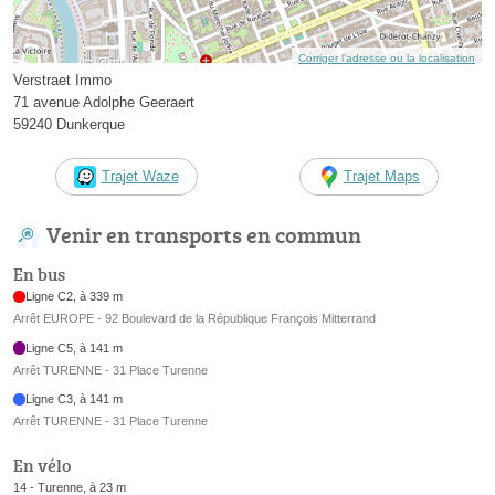
Corriger l’adresse ou la localisation
Verstraet Immo
71 avenue Adolphe Geeraert
59240 Dunkerque
Trajet Waze
Trajet Maps
Venir en transports en commun
En bus
Ligne C2, à 339 m
Arrêt EUROPE - 92 Boulevard de la République François Mitterrand
Ligne C5, à 141 m
Arrêt TURENNE - 31 Place Turenne
Ligne C3, à 141 m
Arrêt TURENNE - 31 Place Turenne
En vélo
14 - Turenne, à 23 m