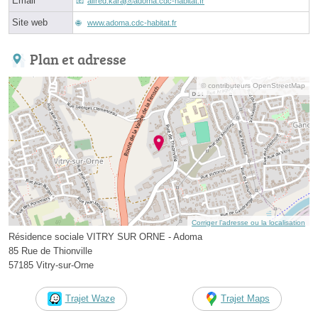
Email
alfred.karajⓐadoma.cdc-habitat.fr
Site web
www.adoma.cdc-habitat.fr
Plan et adresse
© contributeurs OpenStreetMap
Corriger l’adresse ou la localisation
Résidence sociale VITRY SUR ORNE - Adoma
85 Rue de Thionville
57185 Vitry-sur-Orne
Trajet Waze
Trajet Maps