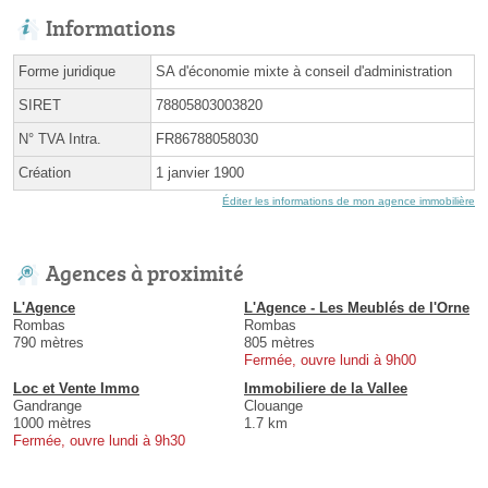
Informations
Forme juridique
SA d'économie mixte à conseil d'administration
SIRET
78805803003820
N° TVA Intra.
FR86788058030
Création
1 janvier 1900
Éditer les informations de mon agence immobilière
Agences à proximité
L'Agence
L'Agence - Les Meublés de l'Orne
Rombas
Rombas
790 mètres
805 mètres
Fermée, ouvre lundi à 9h00
Loc et Vente Immo
Immobiliere de la Vallee
Gandrange
Clouange
1000 mètres
1.7 km
Fermée, ouvre lundi à 9h30