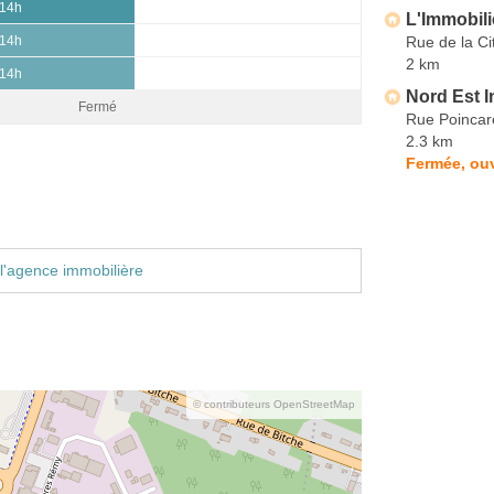
 14h
L'Immobili
Rue de la Ci
 14h
2 km
 14h
Nord Est I
Fermé
Rue Poincar
2.3 km
Fermée, ouv
l'agence immobilière
© contributeurs OpenStreetMap