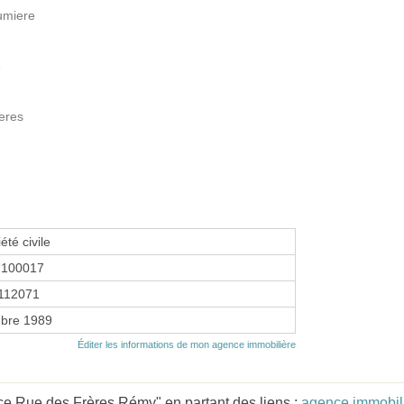
umiere
e
ieres
été civile
7100017
112071
bre 1989
Éditer les informations de mon agence immobilière
e Rue des Frères Rémy" en partant des liens :
agence immobil