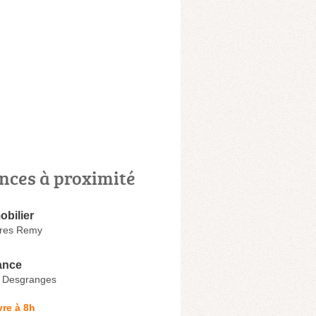
nces à proximité
obilier
eres Remy
ance
 Desgranges
re à 8h