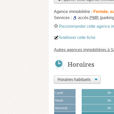
Agence immobilière
-
Fermée, ou
Services :
accès
PMR
(parking
Recommander cette agence im
Améliorer cette fiche
Autres agences immobilières à 
Horaires
Lundi
8h -
Mardi
8h -
Mercredi
8h -