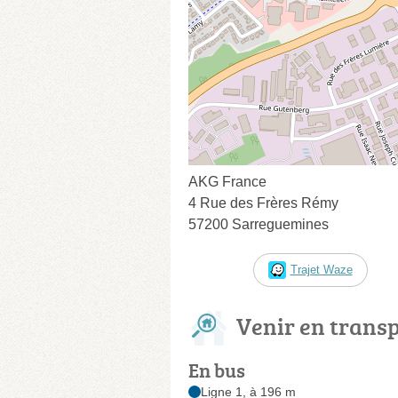
AKG France
4 Rue des Frères Rémy
57200 Sarreguemines
Trajet Waze
Venir en trans
En bus
Ligne 1, à 196 m