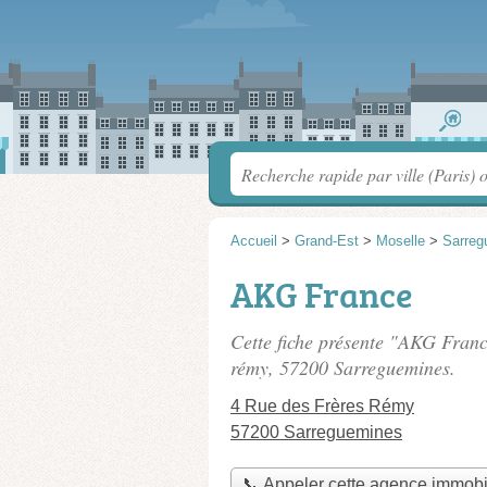
Accueil
>
Grand-Est
>
Moselle
>
Sarreg
AKG France
Cette fiche présente "AKG Franc
rémy
, 57200 Sarreguemines.
4 Rue des Frères Rémy
57200 Sarreguemines
📞 Appeler cette agence immobi