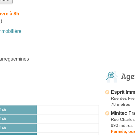
vre à 8h
)
mobilière
Sarreguemines
Age
Esprit Imm
Rue des Fr
78 mètres
 14h
Minitec Fr
Rue Charles
 14h
990 mètres
 14h
Fermée, ouv