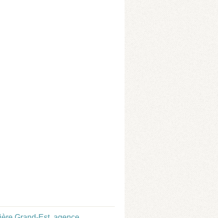
ière Grand-Est
,
agence