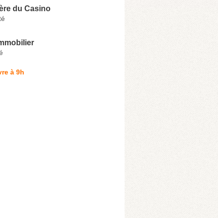
ère du Casino
té
mmobilier
é
re à 9h