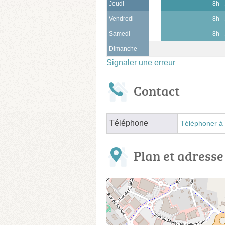
Jeudi
8h -
Vendredi
8h -
Samedi
8h -
Dimanche
Signaler une erreur
Contact
Téléphone
Téléphoner à 
Plan et adresse