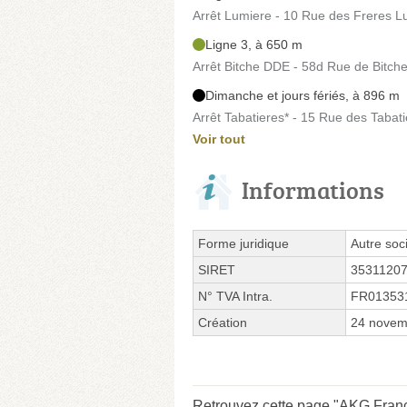
Arrêt Lumiere - 10 Rue des Freres L
Ligne 3, à 650 m
Arrêt Bitche DDE - 58d Rue de Bitch
Dimanche et jours fériés, à 896 m
Arrêt Tabatieres* - 15 Rue des Tabat
Voir tout
Informations
Forme juridique
Autre soci
SIRET
3531120
N° TVA Intra.
FR01353
Création
24 novem
Retrouvez cette page "AKG Franc