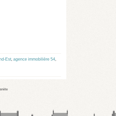
nd-Est
,
agence immobilière 54
,
anète