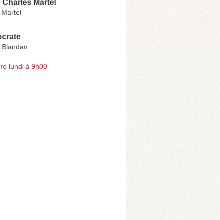
 Charles Martel
 Martel
ocrate
 Blandan
re lundi à 9h00