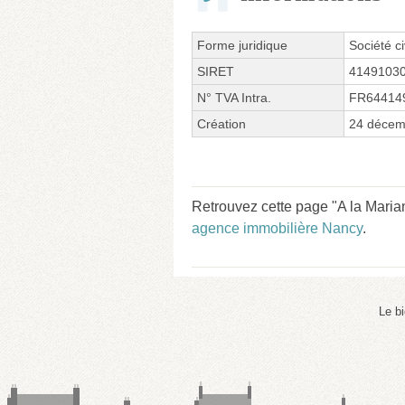
Forme juridique
Société ci
SIRET
4149103
N° TVA Intra.
FR64414
Création
24 décem
Retrouvez cette page "A la Maria
agence immobilière Nancy
.
Le b