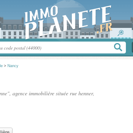
le
>
Nancy
anne", agence immobilière située
rue henner
,
lière