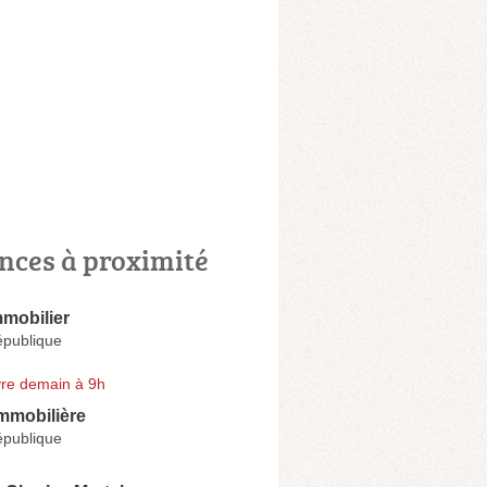
nces à proximité
mobilier
épublique
re demain à 9h
mmobilière
épublique