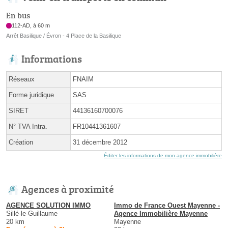
En bus
112-AD, à 60 m
Arrêt Basilique / Évron - 4 Place de la Basilique
Informations
Réseaux
FNAIM
Forme juridique
SAS
SIRET
44136160700076
N° TVA Intra.
FR10441361607
Création
31 décembre 2012
Éditer les informations de mon agence immobilière
Agences à proximité
AGENCE SOLUTION IMMO
Immo de France Ouest Mayenne -
Sillé-le-Guillaume
Agence Immobilière Mayenne
20 km
Mayenne