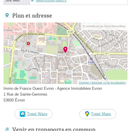
Site web
www.procivis-ouest.fr
Plan et adresse
© contributeurs OpenStreetMap
Corriger l’adresse ou la localisation
Immo de France Ouest Evron - Agence Immobilière Evron
1 Rue de Sainte-Gemmes
53600 Évron
Trajet Waze
Trajet Maps
Venir en transports en commun