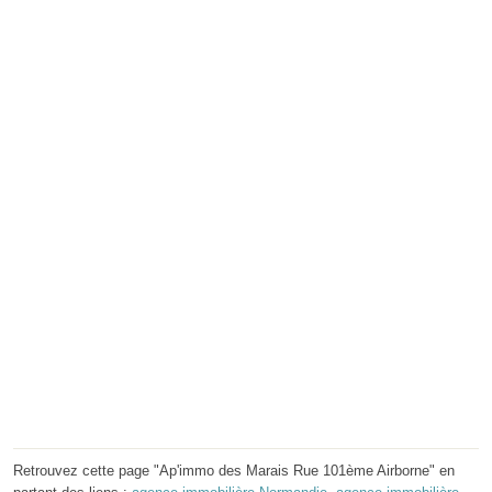
Retrouvez cette page "Ap'immo des Marais Rue 101ème Airborne" en