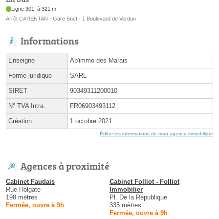
Ligne 301, à 321 m
Arrêt CARENTAN - Gare Sncf - 1 Boulevard de Verdun
Informations
Enseigne
Ap'immo des Marais
Forme juridique
SARL
SIRET
90349311200010
N° TVA Intra.
FR06903493112
Création
1 octobre 2021
Éditer les informations de mon agence immobilière
Agences à proximité
Cabinet Faudais
Cabinet Folliot - Folliot
Rue Holgate
Immobilier
198 mètres
Pl. De la République
Fermée, ouvre à 9h
335 mètres
Fermée, ouvre à 9h