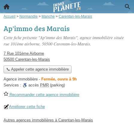
Accueil
>
Normandie
>
Manche
>
Carentan-les-Marais
Ap'immo des Marais
Cette fiche présente "Ap'immo des Marais", agence immobilière située
rue 101ème airborne
, 50500 Carentan-les-Marais.
7 Rue 101ème Airborne
50500 Carentan-les-Marais
📞 Appeler cette agence immobilière
Agence immobilière
-
Fermée, ouvre à 9h
Services :
accès
PMR
(parking)
Recommander cette agence immobilière
Améliorer cette fiche
Autres agences immobilières à Carentan-les-Marais