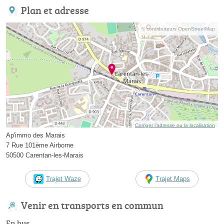
Plan et adresse
© contributeurs OpenStreetMap
Corriger l’adresse ou la localisation
Ap'immo des Marais
7 Rue 101ème Airborne
50500 Carentan-les-Marais
Trajet Waze
Trajet Maps
Venir en transports en commun
En bus