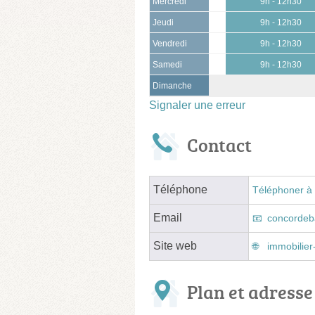
Mercredi
9h - 12h30
Jeudi
9h - 12h30
Vendredi
9h - 12h30
Samedi
9h - 12h30
Dimanche
Signaler une erreur
Contact
Téléphone
Téléphoner à 
Email
concordeb
Site web
immobilie
Plan et adresse