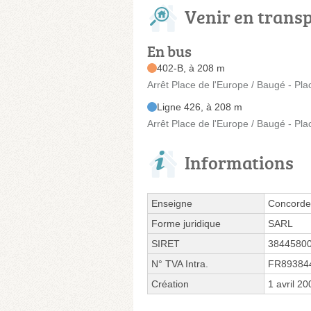
Venir en trans
En bus
402-B, à 208 m
Arrêt Place de l'Europe / Baugé - Pla
Ligne 426, à 208 m
Arrêt Place de l'Europe / Baugé - Pla
Informations
Enseigne
Concorde
Forme juridique
SARL
SIRET
3844580
N° TVA Intra.
FR89384
Création
1 avril 20