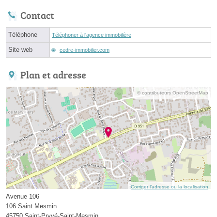
Contact
Téléphone
Téléphoner à l'agence immobilière
Site web
cedre-immobilier.com
Plan et adresse
© contributeurs OpenStreetMap
Corriger l’adresse ou la localisation
Avenue 106
106 Saint Mesmin
45750 Saint-Pryvé-Saint-Mesmin