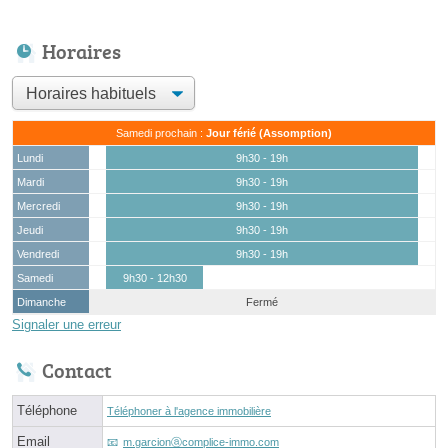
Horaires
Samedi prochain :
Jour férié (Assomption)
Lundi
9h30 - 19h
Mardi
9h30 - 19h
Mercredi
9h30 - 19h
Jeudi
9h30 - 19h
Vendredi
9h30 - 19h
Samedi
9h30 - 12h30
Dimanche
Fermé
Signaler une erreur
Contact
Téléphone
Téléphoner à l'agence immobilière
Email
m.garcionⓐcomplice-immo.com