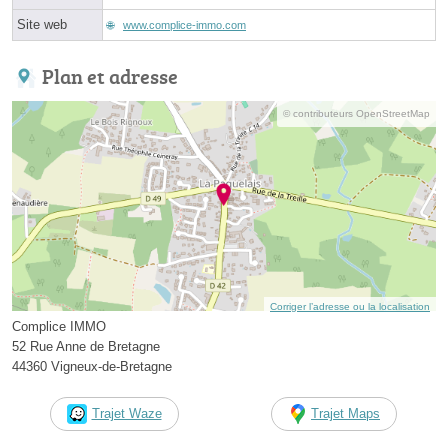
Site web
www.complice-immo.com
Plan et adresse
© contributeurs OpenStreetMap
Corriger l’adresse ou la localisation
Complice IMMO
52 Rue Anne de Bretagne
44360 Vigneux-de-Bretagne
Trajet Waze
Trajet Maps