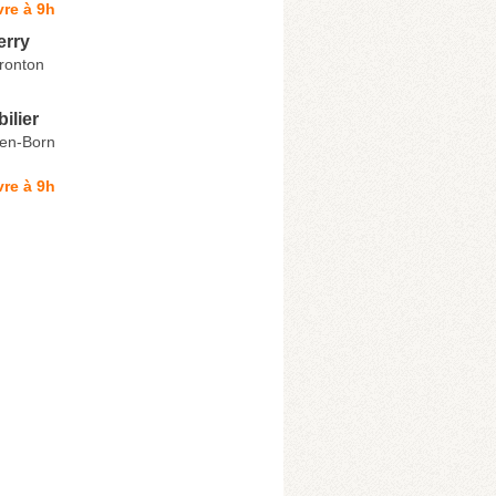
re à 9h
erry
ronton
ilier
-en-Born
re à 9h