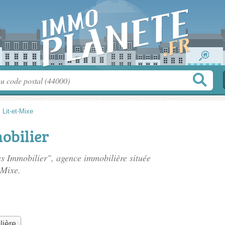
>
Lit-et-Mixe
obilier
es Immobilier", agence immobilière située
-Mixe.
lière