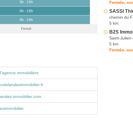
Fermée, ouv
9h - 19h
SASSI Thi
9h - 19h
chemin du F
9h - 19h
5 km
Fermé
B2S Immob
Saint-Julien
5 km
Fermée, ouv
l'agence immobilière
cotelandesimmobilier.fr
landes-immobilier.com
esimmobilier