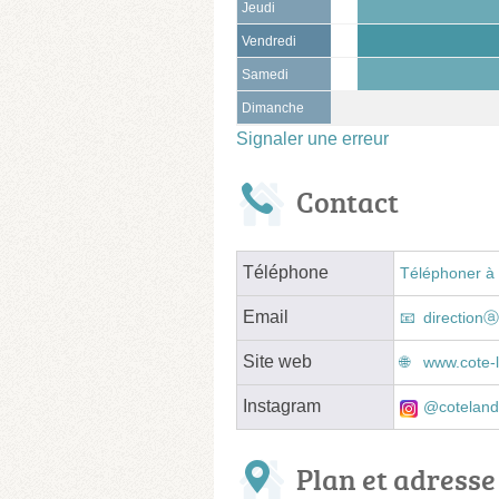
Jeudi
Vendredi
Samedi
Dimanche
Signaler une erreur
Contact
Téléphone
Téléphoner à 
Email
directionⓐ
Site web
www.cote-
Instagram
@coteland
Plan et adresse