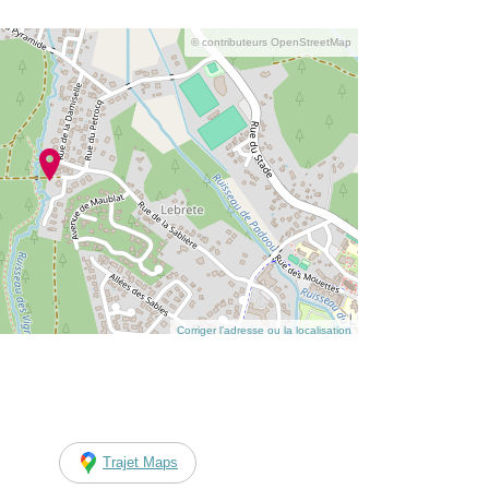
© contributeurs OpenStreetMap
Corriger l’adresse ou la localisation
Trajet Maps