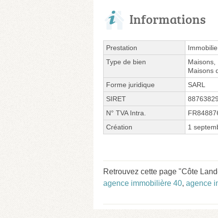
Informations
Prestation
Immobilie
Type de bien
Maisons, 
Maisons de
Forme juridique
SARL
SIRET
8876382
N° TVA Intra.
FR84887
Création
1 septem
Retrouvez cette page "Côte Lande
agence immobilière 40
,
agence im