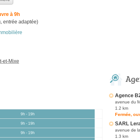
vre à 9h
, entrée adaptée)
mobilière
t-et-Mixe
Age
Agence B2
avenue du M
1.2 km
Fermée, ouv
9h - 19h
SARL Lera
9h - 19h
avenue de la
9h - 19h
1.3 km