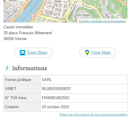
Corriger l’adresse ou la localisation
Castel Immobilier
20 place François Mitterrand
38200 Vienne
Trajet Waze
Trajet Maps
Informations
Forme juridique
SARL
SIRET
95190259200033
N° TVA Intra.
FR46951902592
Création
20 octobre 2023
Éditer les informations de mon agence immobilière