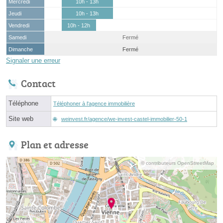
Mercredi
10h - 13h
Jeudi
10h - 13h
Vendredi
10h - 12h
Samedi
Fermé
Dimanche
Fermé
Signaler une erreur
Contact
Téléphone
Téléphoner à l'agence immobilière
Site web
weinvest.fr/agence/we-invest-castel-immobilier-50-1
Plan et adresse
© contributeurs OpenStreetMap