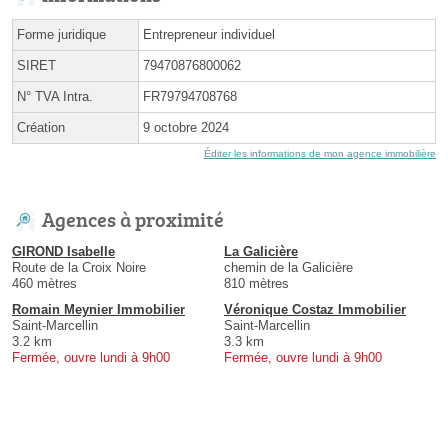
Forme juridique
Entrepreneur individuel
SIRET
79470876800062
N° TVA Intra.
FR79794708768
Création
9 octobre 2024
Éditer les informations de mon agence immobilière
Agences à proximité
GIROND Isabelle
La Galicière
Route de la Croix Noire
chemin de la Galicière
460 mètres
810 mètres
Romain Meynier Immobilier
Véronique Costaz Immobilier
Saint-Marcellin
Saint-Marcellin
3.2 km
3.3 km
Fermée, ouvre lundi à 9h00
Fermée, ouvre lundi à 9h00