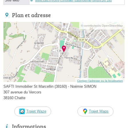
Site web
www.safti.fr/votre-conseiller-safti/noemie-simon/167180
Plan et adresse
© contributeurs OpenStreetMap
Corriger l’adresse ou la localisation
SAFTI Immobilier St Marcellin (38160) - Noémie SIMON
307 avenue du Vercors
38160 Chatte
Trajet Waze
Trajet Maps
Informations