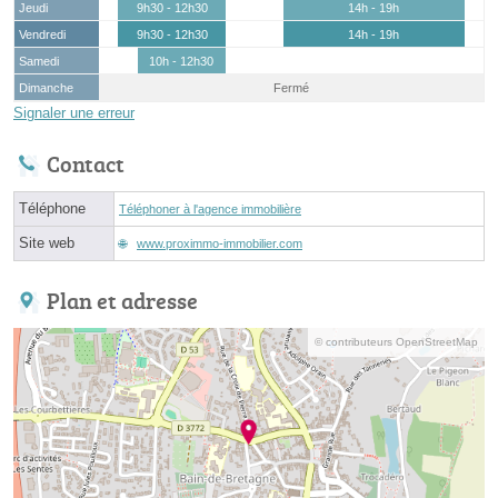
Jeudi
9h30 - 12h30
14h - 19h
Vendredi
9h30 - 12h30
14h - 19h
Samedi
10h - 12h30
Dimanche
Fermé
Signaler une erreur
Contact
Téléphone
Téléphoner à l'agence immobilière
Site web
www.proximmo-immobilier.com
Plan et adresse
© contributeurs OpenStreetMap