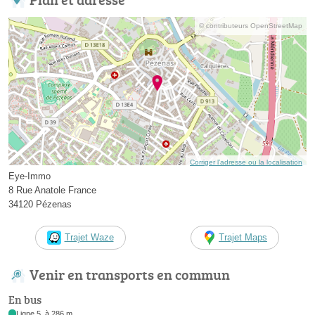
© contributeurs OpenStreetMap
Corriger l’adresse ou la localisation
Eye-Immo
8 Rue Anatole France
34120 Pézenas
Trajet Waze
Trajet Maps
Venir en transports en commun
En bus
Ligne 5, à 286 m