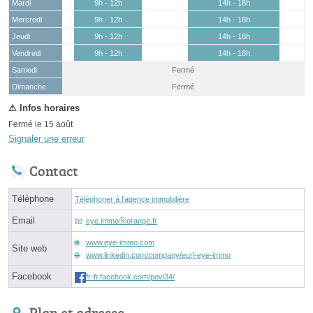
Mardi
9h - 12h
14h - 18h
Mercredi
9h - 12h
14h - 18h
Jeudi
9h - 12h
14h - 18h
Vendredi
9h - 12h
14h - 18h
Samedi
Fermé
(15 août)
Dimanche
Fermé
Fermé le 15 août
Signaler une erreur
Contact
Téléphone
Téléphoner à l'agence immobilière
Email
eye.immoⓐorange.fr
www.eye-immo.com
Site web
www.linkedin.com/company/eurl-eye-immo
Facebook
fr-fr.facebook.com/povi34/
Plan et adresse