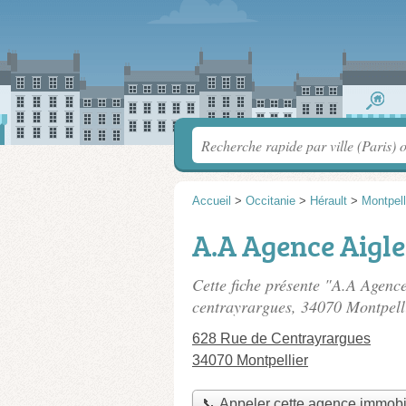
Accueil
>
Occitanie
>
Hérault
>
Montpell
A.A Agence Aigle
Cette fiche présente "A.A Agenc
centrayrargues
, 34070 Montpell
628 Rue de Centrayrargues
34070 Montpellier
📞 Appeler cette agence immobi