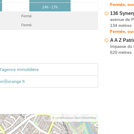
Fermée, ouv
14h - 17h
136 Synerg
Fermé
avenue de P
134 mètres
Fermé
Fermée, ouv
A A Z Patr
Impasse du 
620 mètres
l'agence immobilière
ionⓐorange.fr
© contributeurs OpenStreetMap