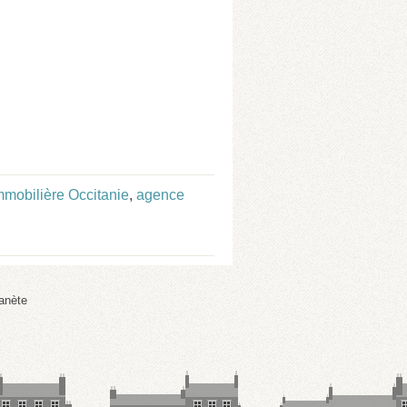
mobilière Occitanie
,
agence
anète