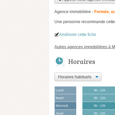
Agence immobilière
-
Fermée, ou
Une personne
recommande
cette
Améliorer cette fiche
Autres agences immobilières à Mo
Horaires
Lundi
9h - 12h
Mardi
9h - 12h
Mercredi
9h - 12h
Jeudi
9h - 12h