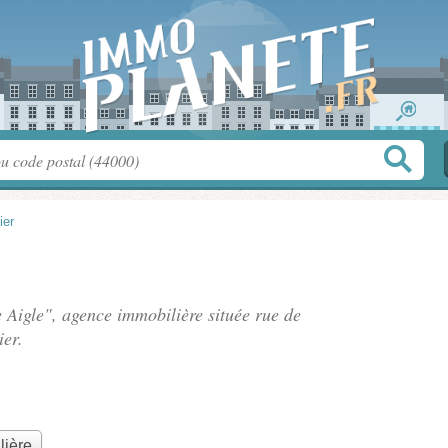
ier
e Aigle", agence immobilière située
rue de
ier.
lière