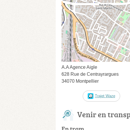
A.A Agence Aigle
628 Rue de Centrayrargues
34070 Montpellier
Trajet Waze
Venir en trans
En tram