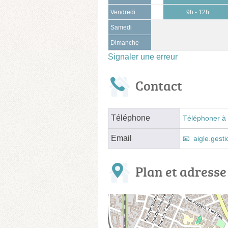
Vendredi
9h - 12h
Samedi
Dimanche
Signaler une erreur
Contact
Téléphone
Téléphoner à 
Email
aigle.gest
Plan et adresse