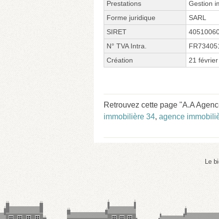
Prestations
Gestion i
Forme juridique
SARL
SIRET
4051006
N° TVA Intra.
FR73405
Création
21 févrie
Retrouvez cette page "A.A Agence
immobilière 34
,
agence immobiliè
Le b