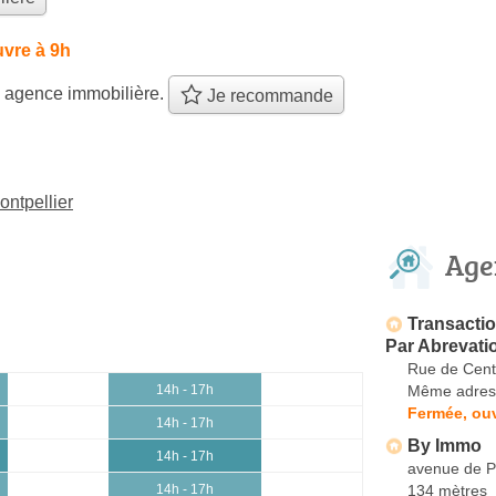
vre à 9h
 agence immobilière.
Je recommande
ntpellier
Age
Transacti
Par Abrevati
Rue de Cent
Même adres
14h - 17h
Fermée, ouv
14h - 17h
By Immo
14h - 17h
avenue de P
134 mètres
14h - 17h