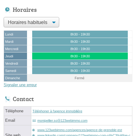
Horaires
Lundi
8h30 - 19h30
Mardi
8h30 - 19h30
Mercredi
8h30 - 19h30
Jeudi
8h30 - 19h30
Vendredi
8h30 - 19h30
Samedi
8h30 - 19h30
Dimanche
Fermé
Signaler une erreur
Contact
Téléphone
Téléphoner à l'agence immobilière
Email
montpellier.soⓐ123webimmo.com
www.123webimmo.com/agences/agence-de-grenoble-est
Site web
www.linkedin.com/company/123webimmo-com-si%C3%A8ge-c