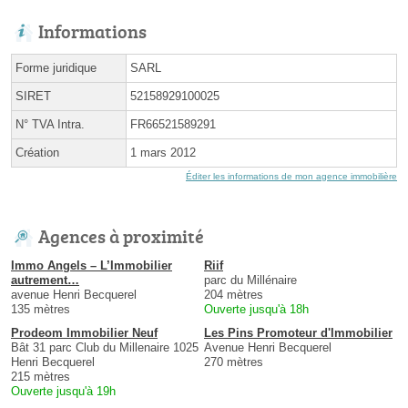
Informations
Forme juridique
SARL
SIRET
52158929100025
N° TVA Intra.
FR66521589291
Création
1 mars 2012
Éditer les informations de mon agence immobilière
Agences à proximité
Immo Angels – L’Immobilier
Riif
autrement…
parc du Millénaire
avenue Henri Becquerel
204 mètres
135 mètres
Ouverte jusqu'à 18h
Prodeom Immobilier Neuf
Les Pins Promoteur d'Immobilier
Bât 31 parc Club du Millenaire 1025
Avenue Henri Becquerel
Henri Becquerel
270 mètres
215 mètres
Ouverte jusqu'à 19h