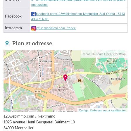
oncessions
facebook.com/123webimmocom-Montpellier-Sud-Ouest-15743
Facebook
4337714301
Instagram
@123webimmo.com_france
Plan et adresse
© contributeurs OpenStreetMap
Corriger l’adresse ou la localisation
123webimmo.com / NextImmo
1025 avenue Henri Becquerel Bâtiment 10
34000 Montpellier