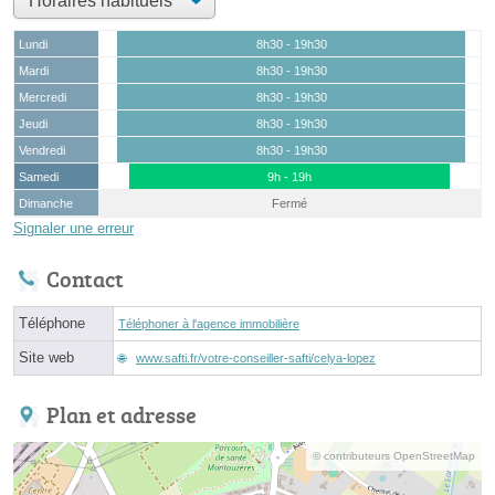
Lundi
8h30 - 19h30
Mardi
8h30 - 19h30
Mercredi
8h30 - 19h30
Jeudi
8h30 - 19h30
Vendredi
8h30 - 19h30
Samedi
9h - 19h
Dimanche
Fermé
Signaler une erreur
Contact
Téléphone
Téléphoner à l'agence immobilière
Site web
www.safti.fr/votre-conseiller-safti/celya-lopez
Plan et adresse
© contributeurs OpenStreetMap