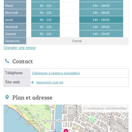
Mardi
9h - 12h
14h - 18h30
Mercredi
9h - 12h
14h - 18h30
Jeudi
9h - 12h
14h - 18h30
Vendredi
9h - 12h
14h - 18h30
Samedi
9h - 12h
14h - 18h30
Dimanche
Fermé
Signaler une erreur
Contact
Téléphone
Téléphoner à l'agence immobilière
Site web
www.immo-sud.net
Plan et adresse
© contributeurs OpenStreetMap