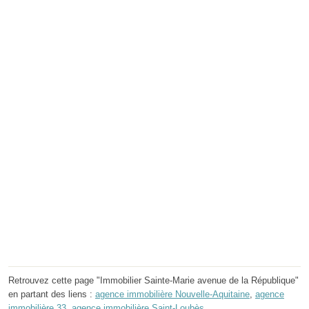
Retrouvez cette page "Immobilier Sainte-Marie avenue de la République"
en partant des liens :
agence immobilière Nouvelle-Aquitaine
,
agence
immobilière 33
,
agence immobilière Saint-Loubès
.