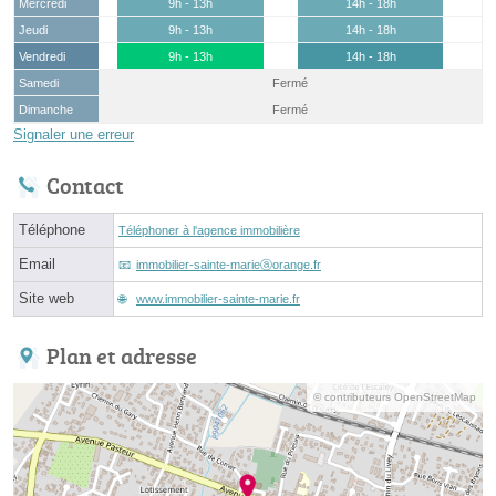
Mercredi
9h - 13h
14h - 18h
Jeudi
9h - 13h
14h - 18h
Vendredi
9h - 13h
14h - 18h
Samedi
Fermé
Dimanche
Fermé
Signaler une erreur
Contact
Téléphone
Téléphoner à l'agence immobilière
Email
immobilier-sainte-marieⓐorange.fr
Site web
www.immobilier-sainte-marie.fr
Plan et adresse
© contributeurs OpenStreetMap