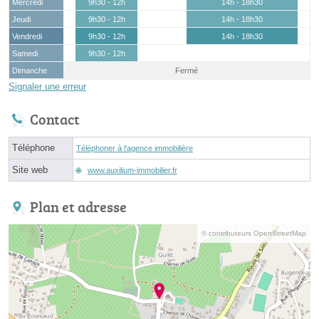
Mercredi
9h30 - 12h
14h - 18h30
Jeudi
9h30 - 12h
14h - 18h30
Vendredi
9h30 - 12h
14h - 18h30
Samedi
9h30 - 12h
Dimanche
Fermé
Signaler une erreur
Contact
Téléphone
Téléphoner à l'agence immobilière
Site web
www.auxilium-immobilier.fr
Plan et adresse
© contributeurs OpenStreetMap