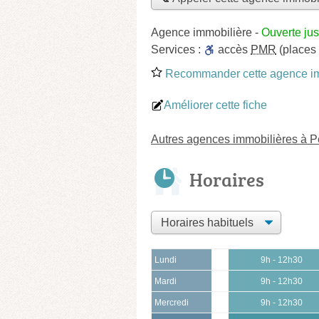
Agence immobilière
-
Ouverte ju
Services :
accès
PMR
(places
Recommander cette agence im
Améliorer cette fiche
Autres agences immobilières à 
Horaires
Lundi
9h - 12h30
Mardi
9h - 12h30
Mercredi
9h - 12h30