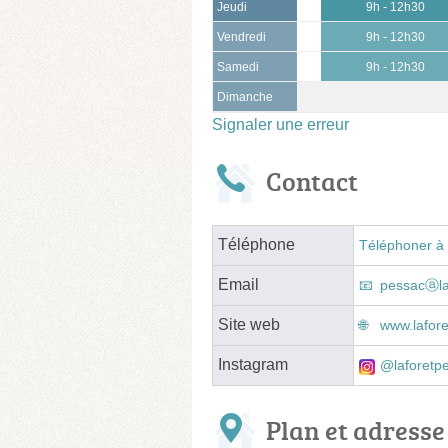
Jeudi
9h - 12h30
Vendredi
9h - 12h30
Samedi
9h - 12h30
Dimanche
Signaler une erreur
Contact
Téléphone
Téléphoner à 
Email
pessacⓐla
Site web
www.lafor
Instagram
@laforetp
Plan et adresse