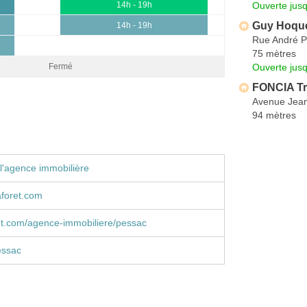
Ouverte jus
14h - 19h
Guy Hoquet
14h - 19h
Rue André P
75 mètres
Ouverte jus
Fermé
FONCIA Tr
Avenue Jean
94 mètres
l'agence immobilière
foret.com
et.com/agence-immobiliere/pessac
essac