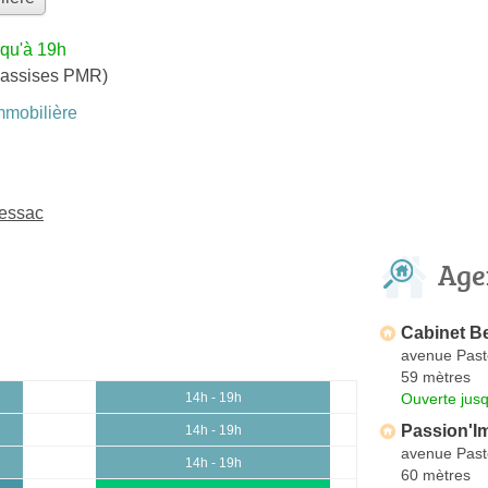
squ'à 19h
 assises PMR)
mobilière
Pessac
Age
Cabinet Be
avenue Past
59 mètres
Ouverte jus
14h - 19h
Passion'I
14h - 19h
avenue Past
14h - 19h
60 mètres