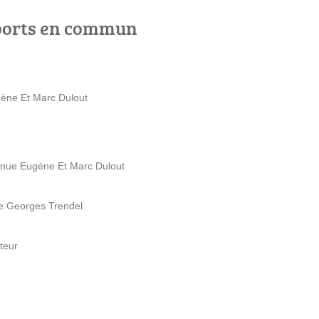
ports en commun
gène Et Marc Dulout
enue Eugène Et Marc Dulout
ue Georges Trendel
teur