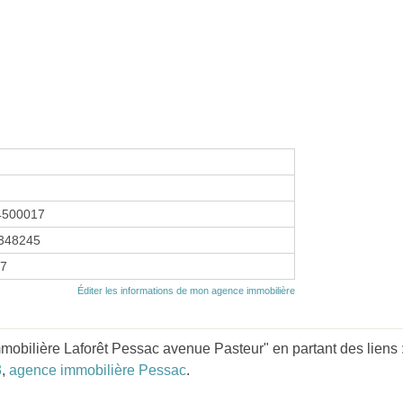
4500017
348245
97
Éditer les informations de mon agence immobilière
obilière Laforêt Pessac avenue Pasteur" en partant des liens 
3
,
agence immobilière Pessac
.