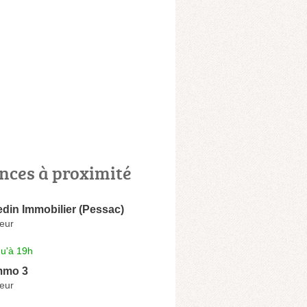
nces à proximité
din Immobilier (Pessac)
eur
qu'à 19h
mmo 3
eur