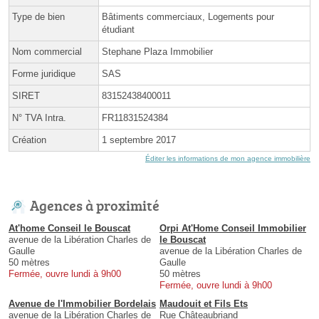
Type de bien
Bâtiments commerciaux, Logements pour
étudiant
Nom commercial
Stephane Plaza Immobilier
Forme juridique
SAS
SIRET
83152438400011
N° TVA Intra.
FR11831524384
Création
1 septembre 2017
Éditer les informations de mon agence immobilière
Agences à proximité
At'home Conseil le Bouscat
Orpi At'Home Conseil Immobilier
avenue de la Libération Charles de
le Bouscat
Gaulle
avenue de la Libération Charles de
50 mètres
Gaulle
Fermée, ouvre lundi à 9h00
50 mètres
Fermée, ouvre lundi à 9h00
Avenue de l'Immobilier Bordelais
Maudouit et Fils Ets
avenue de la Libération Charles de
Rue Châteaubriand