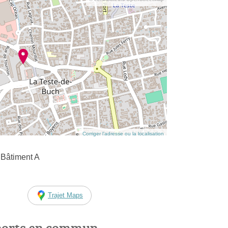
Corriger l’adresse ou la localisation
 Bâtiment A
Trajet Maps
ports en commun