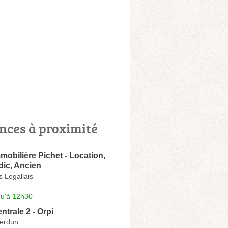
nces à proximité
obilière Pichet - Location,
dic, Ancien
 Legallais
qu'à 12h30
trale 2 - Orpi
erdun