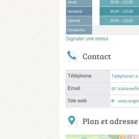
Jeudi
9h30 - 12h30
Vendredi
9h30 - 12h30
Samedi
9h30 - 12h30
Dimanche
Signaler une erreur
Contact
Téléphone
Téléphoner à 
Email
tcahaneⓐo
Site web
www.origin
Plan et adresse