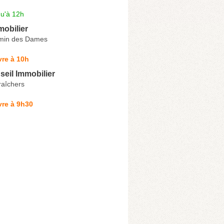
qu'à 12h
obilier
min des Dames
re à 10h
eil Immobilier
aîchers
vre à 9h30