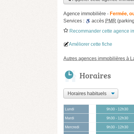
Agence immobilière
-
Fermée, o
Services :
accès
PMR
(parking
Recommander cette agence im
Améliorer cette fiche
Autres agences immobilières à L
Horaires
Lundi
9h30 - 12h30
Mardi
9h30 - 12h30
Mercredi
9h30 - 12h30