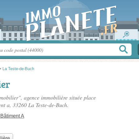
>
La Teste-de-Buch
ier
mmobilier", agence immobilière située
place
ent a
, 33260 La Teste-de-Buch.
 Bâtiment A
lière