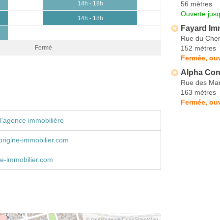
56 mètres
14h - 18h
Ouverte jus
14h - 18h
Fayard Imm
Rue du Che
152 mètres
Fermé
Fermée, ouv
Alpha Cons
Rue des Mar
163 mètres
Fermée, ou
l'agence immobilière
rigine-immobilier.com
e-immobilier.com
© contributeurs OpenStreetMap