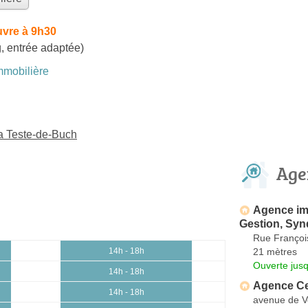
uvre à 9h30
, entrée adaptée)
mobilière
a Teste-de-Buch
Age
Agence imm
Gestion, Syn
Rue François
21 mètres
14h - 18h
Ouverte jus
14h - 18h
Agence Cen
14h - 18h
avenue de V