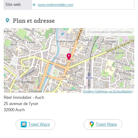
Site web
www.reelimmobilier.com
Plan et adresse
© contributeurs OpenStreetMap
Corriger l’adresse ou la localisation
Réel Immobilier - Auch
25 avenue de l'yser
32000 Auch
Trajet Waze
Trajet Maps