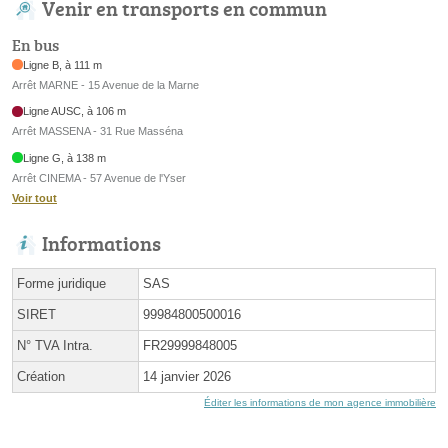
Venir en transports en commun
En bus
Ligne B, à 111 m
Arrêt MARNE - 15 Avenue de la Marne
Ligne AUSC, à 106 m
Arrêt MASSENA - 31 Rue Masséna
Ligne G, à 138 m
Arrêt CINEMA - 57 Avenue de l'Yser
Voir tout
Informations
Forme juridique
SAS
SIRET
99984800500016
N° TVA Intra.
FR29999848005
Création
14 janvier 2026
Éditer les informations de mon agence immobilière