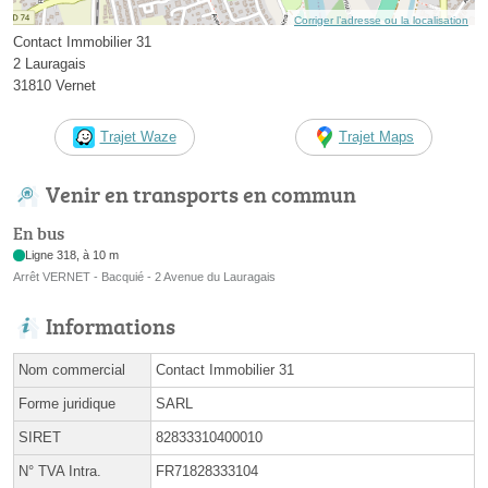
Corriger l’adresse ou la localisation
Contact Immobilier 31
2 Lauragais
31810 Vernet
Trajet Waze
Trajet Maps
Venir en transports en commun
En bus
Ligne 318, à 10 m
Arrêt VERNET - Bacquié - 2 Avenue du Lauragais
Informations
Nom commercial
Contact Immobilier 31
Forme juridique
SARL
SIRET
82833310400010
N° TVA Intra.
FR71828333104