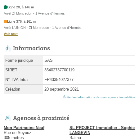
Ligne 20, à 146 m
Arrêt ZI Montredon - 1 Avenue d'Hermès
Ligne 376, à 161 m
Arrêt L'UNION - ZI Montredon - 1 Avenue d'Hermès
Voir tout
Informations
Forme juridique
SAS
SIRET
35402737700119
N° TVA Intra.
FR43354027377
Création
20 septembre 2021
Éditer les informations de mon agence immobilière
Agences à proximité
Mon Patrimoine Neuf
SL PROJECT Immobilier - Sophie
Rue de Soyouz
LANGEVIN
305 mètres
Balma