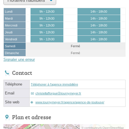
Lundi
9h - 12h30
14h - 18h30
Mardi
9h - 12h30
14h - 18h30
Mercredi
9h - 12h30
14h - 18h30
Jeudi
9h - 12h30
14h - 18h30
Vendredi
9h - 12h30
14h - 18h30
Samedi
Fermé
Dimanche
Fermé
Signaler une erreur
Contact
Téléphone
Téléphoner à l'agence immobilière
Email
christellafforgueⓐtournymeyer.fr
Site web
www.tournymeyer.fr/agence/agence-de-toulouse/
Plan et adresse
© contributeurs OpenStreetMap