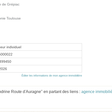
e de Grépiac
onie Toulouse
eur individuel
5000022
499450
 2026
Éditer les informations de mon agence immobilière
rine Route d'Auragne" en partant des liens :
agence immobiliè