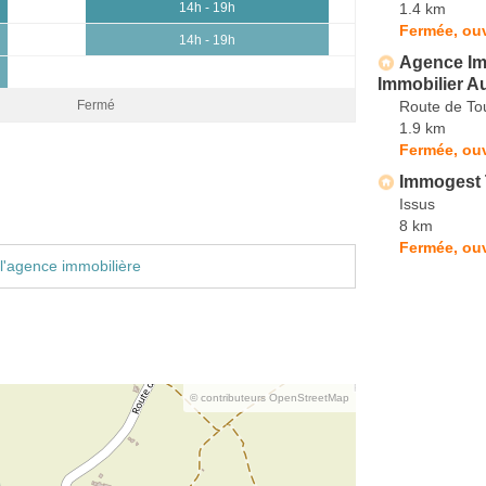
1.4 km
14h - 19h
Fermée, ouv
14h - 19h
Agence Im
Immobilier Au
Route de To
Fermé
1.9 km
Fermée, ouv
Immogest 
Issus
8 km
Fermée, ouv
l'agence immobilière
© contributeurs OpenStreetMap