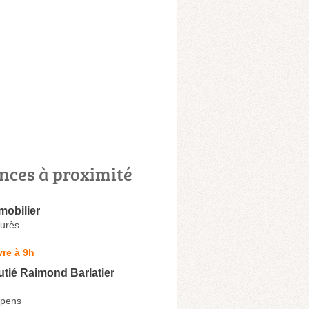
nces à proximité
obilier
urès
re à 9h
utié Raimond Barlatier
apens