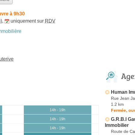
uvre à 9h30
)
,
uniquement sur
RDV
mobilière
uterive
Age
Human Imm
Rue Jean Ja
1.2 km
Fermée, ouv
14h - 19h
G.R.B.I Ga
14h - 19h
Immobilier
14h - 19h
Route de C