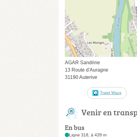
AGAR Sandrine
13 Route d'Auragne
31190 Auterive
Trajet Waze
Venir en trans
En bus
Ligne 318, à 439 m