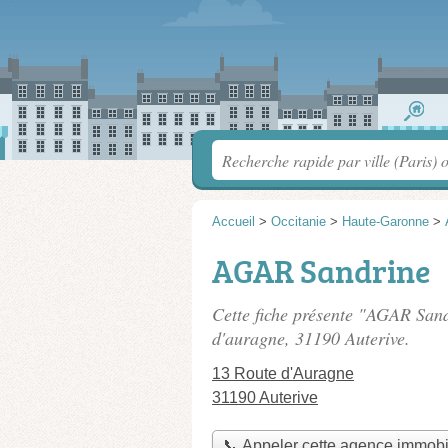
Accueil
>
Occitanie
>
Haute-Garonne
>
AGAR Sandrine
Cette fiche présente "AGAR San
d'auragne
, 31190 Auterive.
13 Route d'Auragne
31190 Auterive
📞 Appeler cette agence immobi