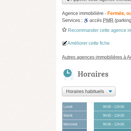
Agence immobilière
-
Fermée, o
Services :
accès
PMR
(parking
Recommander cette agence im
Améliorer cette fiche
Autres agences immobilières à A
Horaires
Lundi
9h30 - 12h30
Mardi
9h30 - 12h30
Mercredi
9h30 - 12h30