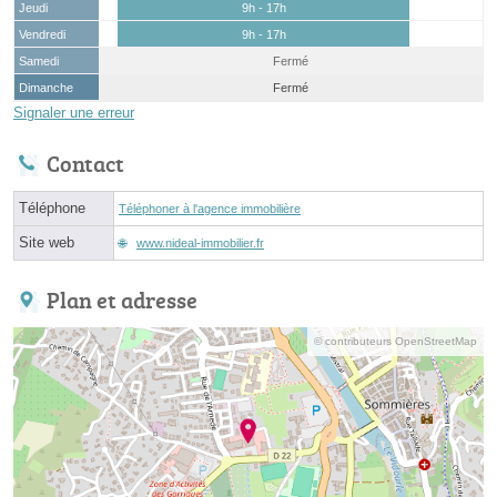
Jeudi
9h - 17h
Vendredi
9h - 17h
Samedi
Fermé
Dimanche
Fermé
Signaler une erreur
Contact
Téléphone
Téléphoner à l'agence immobilière
Site web
www.nideal-immobilier.fr
Plan et adresse
© contributeurs OpenStreetMap