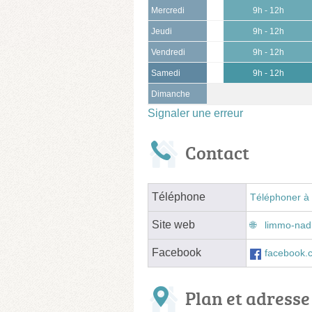
Mercredi
9h - 12h
Jeudi
9h - 12h
Vendredi
9h - 12h
Samedi
9h - 12h
Dimanche
Signaler une erreur
Contact
Téléphone
Téléphoner à 
Site web
limmo-nad.
Facebook
facebook
Plan et adresse