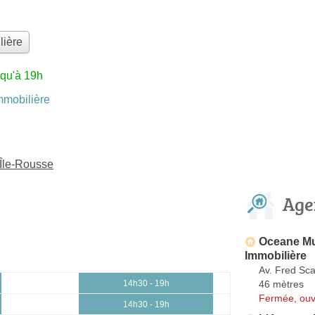
lière
squ'à 19h
mobilière
'Île-Rousse
Age
Oceane Mur
Immobilière
Av. Fred Sc
46 mètres
14h30 - 19h
Fermée, ouv
14h30 - 19h