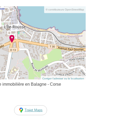
© contributeurs OpenStreetMap
Corriger l’adresse ou la localisation
 immobilière en Balagne - Corse
Trajet Maps