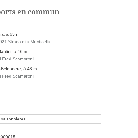
ports en commun
ia, à 63 m
921 Strada di u Munticellu
Santini, à 46 m
rd Fred Scamaroni
-Belgodere, à 46 m
rd Fred Scamaroni
 saisonnières
9000015