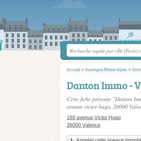
Accueil
>
Auvergne-Rhône-Alpes
>
Drô
Danton Immo - V
Cette fiche présente "Danton Im
avenue victor hugo
, 26000 Vale
160 avenue Victor Hugo
26000 Valence
📞 Appeler cette agence immobi