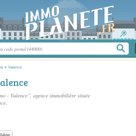
me
>
Valence
alence
mo - Valence", agence immobilière située
nce.
lière