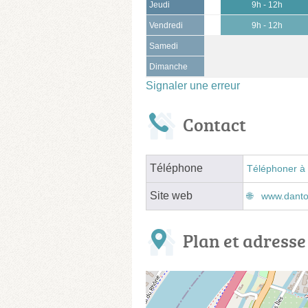
Jeudi
9h - 12h
Vendredi
9h - 12h
Samedi
Dimanche
Signaler une erreur
Contact
Téléphone
Téléphoner à 
Site web
www.dant
Plan et adresse