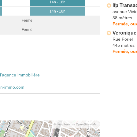
14h - 18h
Ifp Transa
avenue Vict
14h - 18h
38 mètres
Fermé
Fermée, ouv
Fermé
Veronique
Rue Foriel
445 mètres
Fermée, ouv
l'agence immobilière
on-immo.com
© contributeurs OpenStreetMap