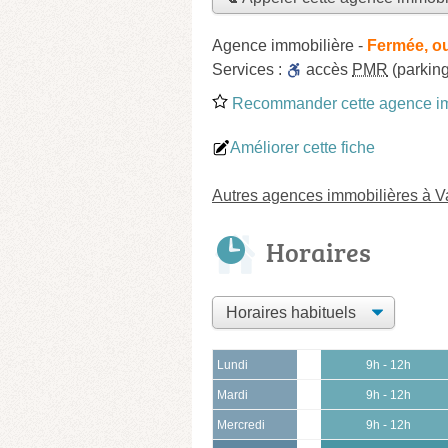
Agence immobilière
-
Fermée, ou
Services :
accès
PMR
(parkin
Recommander cette agence im
Améliorer cette fiche
Autres agences immobilières à V
Horaires
Lundi
9h - 12h
Mardi
9h - 12h
Mercredi
9h - 12h