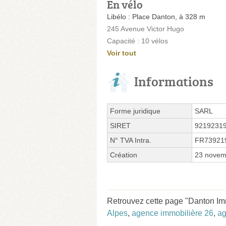
En vélo
Libélo : Place Danton, à 328 m
245 Avenue Victor Hugo
Capacité : 10 vélos
Voir tout
Informations
Forme juridique
SARL
SIRET
9219231
N° TVA Intra.
FR73921
Création
23 novem
Retrouvez cette page "Danton Imm
Alpes
,
agence immobilière 26
,
ag