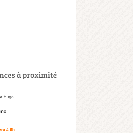
nces à proximité
or Hugo
mmo
re à 9h