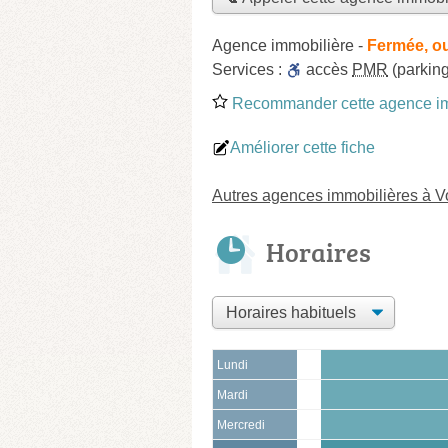
Agence immobilière
-
Fermée, ou
Services :
accès
PMR
(parking
Recommander cette agence im
Améliorer cette fiche
Autres agences immobilières à V
Horaires
Lundi
Mardi
Mercredi