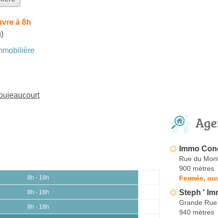
vre à 8h
)
mobilière
oujeaucourt
Age
Immo Con
Rue du Mont
900 mètres
Fermée, ouv
8h - 18h
Steph ' I
8h - 18h
Grande Rue
8h - 18h
940 mètres