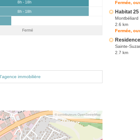
Fermée, ouv
8h - 18h
Habitat 25
8h - 18h
Montbéliard
2.6 km
Fermée, ouv
Fermé
Residence
Sainte-Suza
2.7 km
l'agence immobilière
© contributeurs OpenStreetMap