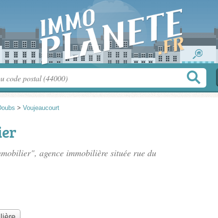
Doubs
>
Voujeaucourt
ier
mobilier", agence immobilière située
rue du
lière