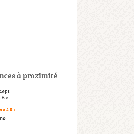
nces à proximité
cept
 Bart
re à 9h
mmo