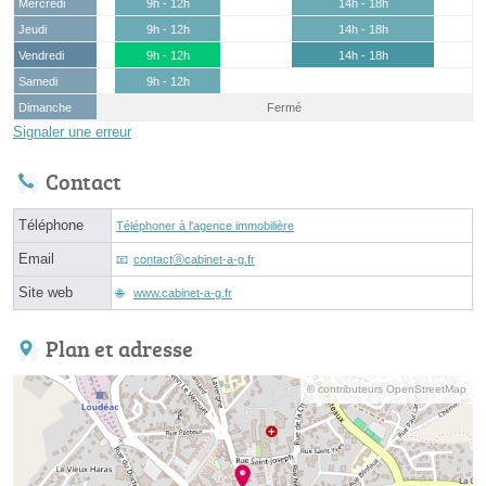
Mercredi
9h - 12h
14h - 18h
Jeudi
9h - 12h
14h - 18h
Vendredi
9h - 12h
14h - 18h
Samedi
9h - 12h
Dimanche
Fermé
Signaler une erreur
Contact
Téléphone
Téléphoner à l'agence immobilière
Email
contactⓐcabinet-a-g.fr
Site web
www.cabinet-a-g.fr
Plan et adresse
© contributeurs OpenStreetMap