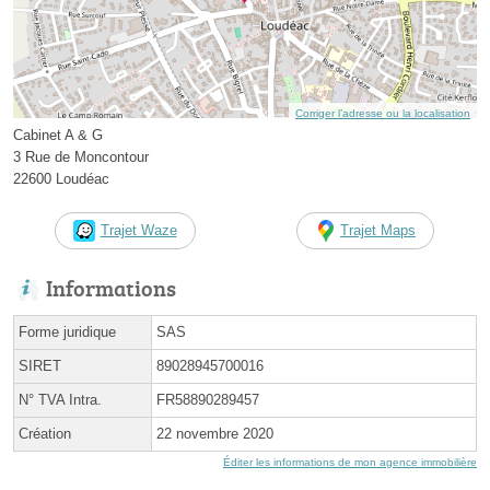
Corriger l’adresse ou la localisation
Cabinet A & G
3 Rue de Moncontour
22600 Loudéac
Trajet Waze
Trajet Maps
Informations
Forme juridique
SAS
SIRET
89028945700016
N° TVA Intra.
FR58890289457
Création
22 novembre 2020
Éditer les informations de mon agence immobilière