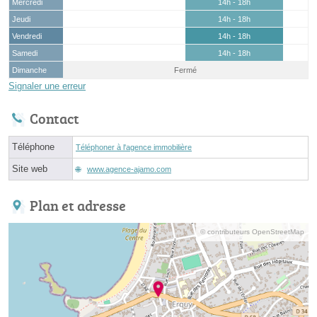
Mercredi
14h - 18h
Jeudi
14h - 18h
Vendredi
14h - 18h
Samedi
14h - 18h
Dimanche
Fermé
Signaler une erreur
Contact
Téléphone
Téléphoner à l'agence immobilière
Site web
www.agence-ajamo.com
Plan et adresse
© contributeurs OpenStreetMap