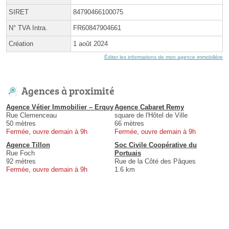
SIRET
84790466100075
N° TVA Intra.
FR60847904661
Création
1 août 2024
Éditer les informations de mon agence immobilière
Agences à proximité
Agence Vétier Immobilier – Erquy
Agence Cabaret Remy
Rue Clemenceau
square de l'Hôtel de Ville
50 mètres
66 mètres
Fermée, ouvre demain à 9h
Fermée, ouvre demain à 9h
Agence Tillon
Soc Civile Coopérative du
Rue Foch
Portuais
92 mètres
Rue de la Côté des Pâques
Fermée, ouvre demain à 9h
1.6 km