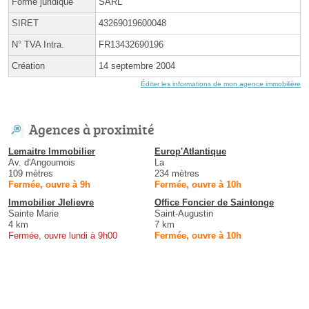
Forme juridique
SARL
SIRET
43269019600048
N° TVA Intra.
FR13432690196
Création
14 septembre 2004
Éditer les informations de mon agence immobilière
Agences à proximité
Lemaitre Immobilier
Europ'Atlantique
Av. d'Angoumois
La
109 mètres
234 mètres
Fermée, ouvre à 9h
Fermée, ouvre à 10h
Immobilier Jlelievre
Office Foncier de Saintonge
Sainte Marie
Saint-Augustin
4 km
7 km
Fermée, ouvre lundi à 9h00
Fermée, ouvre à 10h