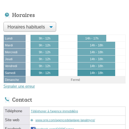
Horaires
Lundi
9h - 12h
14h - 17h
Mardi
9h - 12h
14h - 18h
Mercredi
9h - 12h
14h - 18h
Jeudi
9h - 12h
14h - 18h
Vendredi
9h - 12h
14h - 18h
Samedi
9h - 12h
14h - 18h
Dimanche
Fermé
Signaler une erreur
Contact
Téléphone
Téléphoner à l'agence immobilière
Site web
www.orpi.com/agencedelaplage-lapalmyre/
Facebook
facebook.com/ORPIFrance