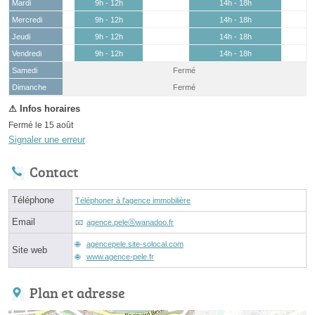
Mardi
9h - 12h
14h - 18h
Mercredi
9h - 12h
14h - 18h
Jeudi
9h - 12h
14h - 18h
Vendredi
9h - 12h
14h - 18h
Samedi
Fermé
(15 août)
Dimanche
Fermé
Fermé le 15 août
Signaler une erreur
Contact
Téléphone
Téléphoner à l'agence immobilière
Email
agence.peleⓐwanadoo.fr
agencepele.site-solocal.com
Site web
www.agence-pele.fr
Plan et adresse