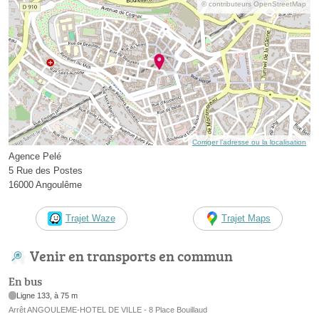
© contributeurs OpenStreetMap
Corriger l’adresse ou la localisation
Agence Pelé
5 Rue des Postes
16000 Angoulême
Trajet Waze
Trajet Maps
Venir en transports en commun
En bus
Ligne 133, à 75 m
Arrêt ANGOULEME-HOTEL DE VILLE - 8 Place Bouillaud