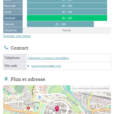
Mercredi
8h - 20h
Jeudi
8h - 20h
Vendredi
8h - 20h
Samedi
8h - 18h
Dimanche
Fermé
Signaler une erreur
Contact
Téléphone
Téléphoner à l'agence immobilière
Site web
auvergneimmobilier.com
Plan et adresse
© contributeurs OpenStreetMap