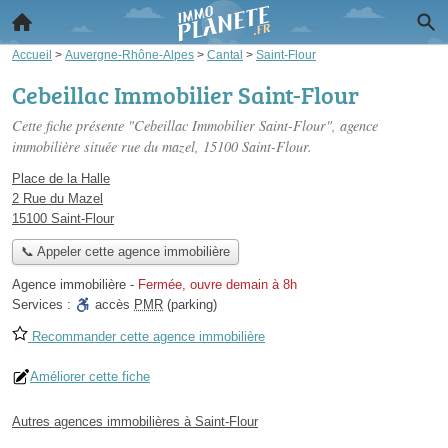
Accueil
>
Auvergne-Rhône-Alpes
>
Cantal
>
Saint-Flour
Cebeillac Immobilier Saint-Flour
Cette fiche présente "Cebeillac Immobilier Saint-Flour", agence
immobilière située
rue du mazel
, 15100 Saint-Flour.
Place de la Halle
2 Rue du Mazel
15100 Saint-Flour
📞 Appeler cette agence immobilière
Agence immobilière
-
Fermée, ouvre demain à 8h
Services :
accès
PMR
(parking)
Recommander cette agence immobilière
Améliorer cette fiche
Autres agences immobilières à Saint-Flour