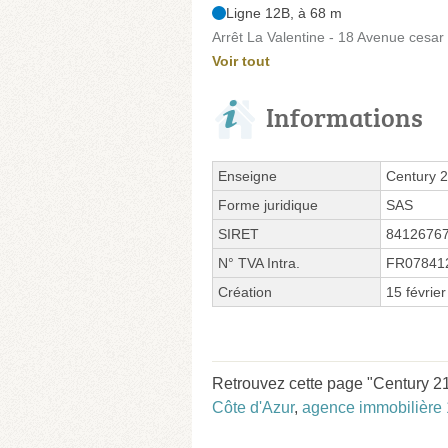
Ligne 12B, à 68 m
Arrêt La Valentine - 18 Avenue cesar
Voir tout
Informations
Enseigne
Century 
Forme juridique
SAS
SIRET
8412676
N° TVA Intra.
FR07841
Création
15 févrie
Retrouvez cette page "Century 21 
Côte d'Azur
,
agence immobilière