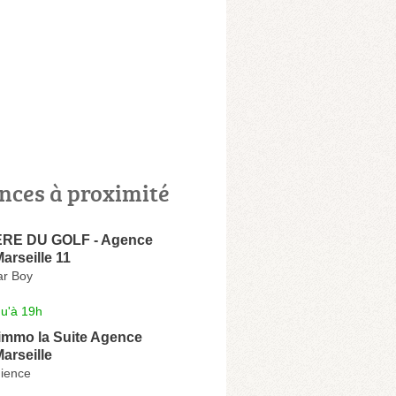
nces à proximité
ERE DU GOLF - Agence
arseille 11
ar Boy
qu'à 19h
immo la Suite Agence
arseille
dience