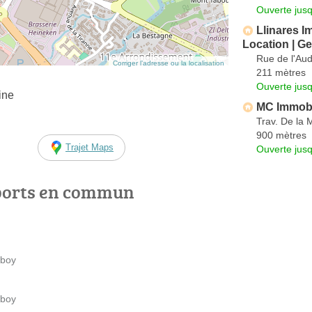
Ouverte jus
Llinares Im
Location | Ge
Rue de l'Au
Corriger l’adresse ou la localisation
211 mètres
Ouverte jus
ine
MC Immobi
Trav. De la 
900 mètres
Trajet Maps
Ouverte jus
ports en commun
 boy
 boy