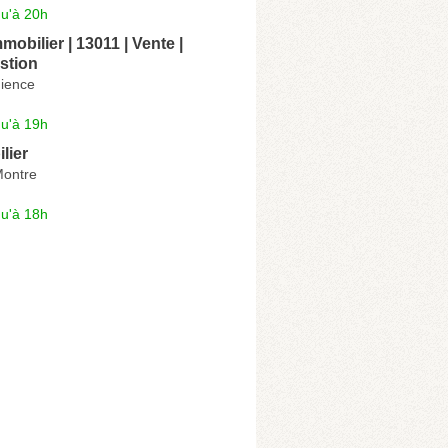
qu'à 20h
mobilier | 13011 | Vente |
stion
dience
qu'à 19h
lier
Montre
qu'à 18h