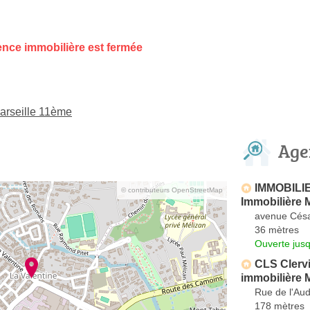
nce immobilière est fermée
arseille 11ème
Age
IMMOBILI
© contributeurs OpenStreetMap
Immobilière M
avenue Cés
36 mètres
Ouverte jus
CLS Clerv
immobilière M
Rue de l'Au
178 mètres