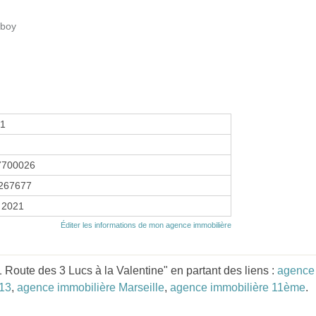
 boy
21
7700026
267677
r 2021
Éditer les informations de mon agence immobilière
Route des 3 Lucs à la Valentine" en partant des liens :
agence 
 13
,
agence immobilière Marseille
,
agence immobilière 11ème
.