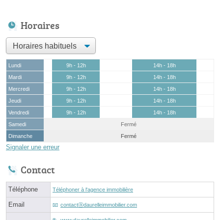
Horaires
Lundi
9h - 12h
14h - 18h
Mardi
9h - 12h
14h - 18h
Mercredi
9h - 12h
14h - 18h
Jeudi
9h - 12h
14h - 18h
Vendredi
9h - 12h
14h - 18h
Samedi
Fermé
Dimanche
Fermé
Signaler une erreur
Contact
Téléphone
Téléphoner à l'agence immobilière
Email
contactⓐdaurelleimmobilier.com
www.daurelleimmobilier.com