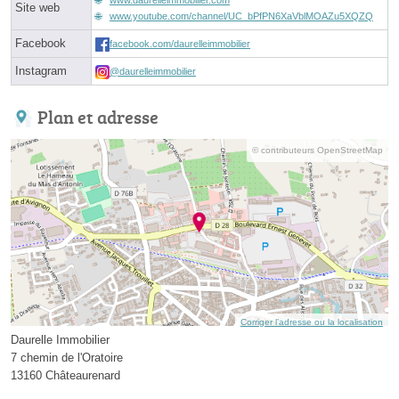
Site web
www.youtube.com/channel/UC_bPfPN6XaVblMOAZu5XQZQ
Facebook
facebook.com/daurelleimmobilier
Instagram
@daurelleimmobilier
Plan et adresse
© contributeurs OpenStreetMap
Corriger l’adresse ou la localisation
Daurelle Immobilier
7 chemin de l'Oratoire
13160 Châteaurenard