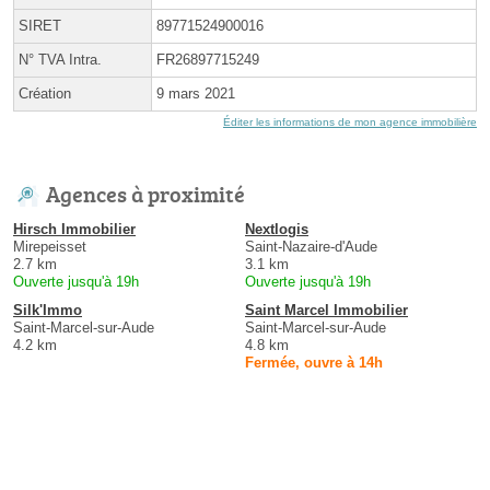
SIRET
89771524900016
N° TVA Intra.
FR26897715249
Création
9 mars 2021
Éditer les informations de mon agence immobilière
Agences à proximité
Hirsch Immobilier
Nextlogis
Mirepeisset
Saint-Nazaire-d'Aude
2.7 km
3.1 km
Ouverte jusqu'à 19h
Ouverte jusqu'à 19h
Silk'Immo
Saint Marcel Immobilier
Saint-Marcel-sur-Aude
Saint-Marcel-sur-Aude
4.2 km
4.8 km
Fermée, ouvre à 14h