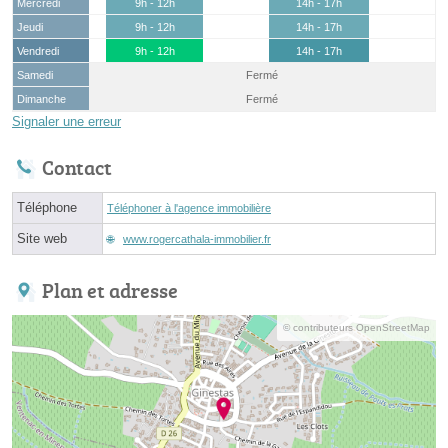
Mercredi
9h - 12h
14h - 17h
Jeudi
9h - 12h
14h - 17h
Vendredi
9h - 12h
14h - 17h
Samedi
Fermé
Dimanche
Fermé
Signaler une erreur
Contact
Téléphone
Téléphoner à l'agence immobilière
Site web
www.rogercathala-immobilier.fr
Plan et adresse
© contributeurs OpenStreetMap