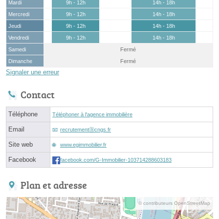
Mardi
9h - 12h
14h - 18h
Mercredi
9h - 12h
14h - 18h
Jeudi
9h - 12h
14h - 18h
Vendredi
9h - 12h
14h - 18h
Samedi
Fermé
Dimanche
Fermé
Signaler une erreur
Contact
Téléphone
Téléphoner à l'agence immobilière
Email
recrutementⓐcngs.fr
Site web
www.egimmobilier.fr
Facebook
facebook.com/G-Immobilier-103714288603183
Plan et adresse
© contributeurs OpenStreetMap