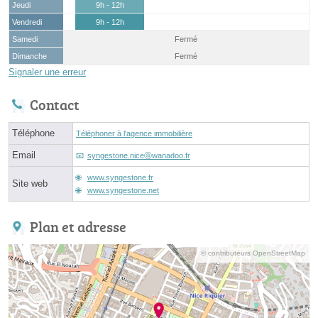
Jeudi
9h - 12h
Vendredi
9h - 12h
Samedi
Fermé
Dimanche
Fermé
Signaler une erreur
Contact
Téléphone
Téléphoner à l'agence immobilière
Email
syngestone.niceⓐwanadoo.fr
www.syngestone.fr
Site web
www.syngestone.net
Plan et adresse
© contributeurs OpenStreetMap