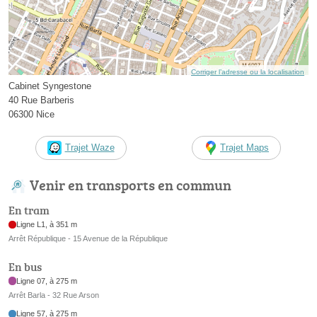
Corriger l’adresse ou la localisation
Cabinet Syngestone
40 Rue Barberis
06300 Nice
Trajet Waze
Trajet Maps
Venir en transports en commun
En tram
Ligne L1, à 351 m
Arrêt République - 15 Avenue de la République
En bus
Ligne 07, à 275 m
Arrêt Barla - 32 Rue Arson
Ligne 57, à 275 m