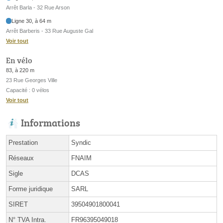
Arrêt Barla - 32 Rue Arson
Ligne 30, à 64 m
Arrêt Barberis - 33 Rue Auguste Gal
Voir tout
En vélo
83, à 220 m
23 Rue Georges Ville
Capacité : 0 vélos
Voir tout
Informations
Prestation
Syndic
Réseaux
FNAIM
Sigle
DCAS
Forme juridique
SARL
SIRET
39504901800041
N° TVA Intra.
FR96395049018