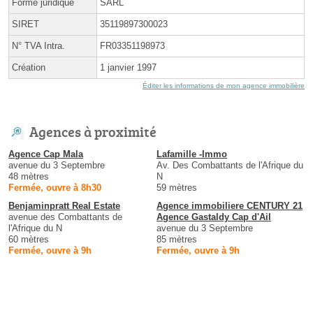
Forme juridique
SARL
SIRET
35119897300023
N° TVA Intra.
FR03351198973
Création
1 janvier 1997
Éditer les informations de mon agence immobilière
Agences à proximité
Agence Cap Mala
Lafamille -Immo
avenue du 3 Septembre
Av. Des Combattants de l'Afrique du
48 mètres
N
Fermée, ouvre à 8h30
59 mètres
Benjaminpratt Real Estate
Agence immobiliere CENTURY 21
avenue des Combattants de
Agence Gastaldy Cap d'Ail
l'Afrique du N
avenue du 3 Septembre
60 mètres
85 mètres
Fermée, ouvre à 9h
Fermée, ouvre à 9h