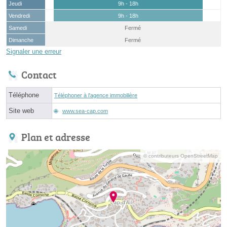
Jeudi
9h - 18h
Vendredi
9h - 18h
Samedi
Fermé
Dimanche
Fermé
Signaler une erreur
Contact
Téléphone
Téléphoner à l'agence immobilière
Site web
www.sea-cap.com
Plan et adresse
© contributeurs OpenStreetMap