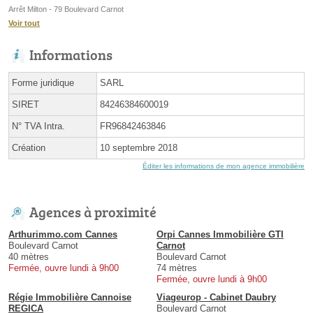
Arrêt Milton - 79 Boulevard Carnot
Voir tout
Informations
Forme juridique
SARL
SIRET
84246384600019
N° TVA Intra.
FR96842463846
Création
10 septembre 2018
Éditer les informations de mon agence immobilière
Agences à proximité
Arthurimmo.com Cannes
Orpi Cannes Immobilière GTI
Boulevard Carnot
Carnot
40 mètres
Boulevard Carnot
Fermée, ouvre lundi à 9h00
74 mètres
Fermée, ouvre lundi à 9h00
Régie Immobilière Cannoise
Viageurop - Cabinet Daubry
REGICA
Boulevard Carnot