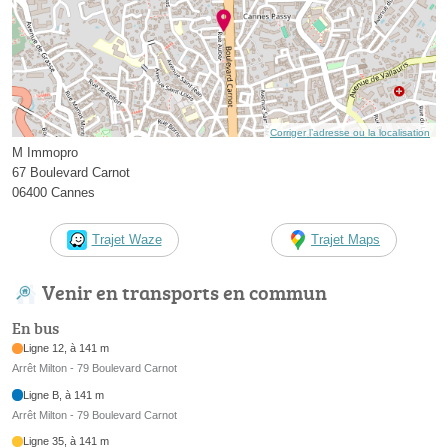
Corriger l’adresse ou la localisation
M Immopro
67 Boulevard Carnot
06400 Cannes
Trajet Waze
Trajet Maps
Venir en transports en commun
En bus
Ligne 12, à 141 m
Arrêt Milton - 79 Boulevard Carnot
Ligne B, à 141 m
Arrêt Milton - 79 Boulevard Carnot
Ligne 35, à 141 m