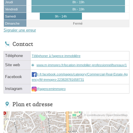
Jeudi
8h - 19h
Vendredi
8h - 19h
Samedi
9h - 14h
Dimanche
Fermé
Signaler une erreur
Contact
Téléphone
Téléphoner à l'agence immobilière
Site web
www.m-immopro.fr/location-immobilier-professionnel/bureaux/1
fr-fr.facebook.com/pages/category/Commercial-Real-Estate-Ag
Facebook
ency/M-immopro-223828781658731
Instagram
@agencemimmopro
Plan et adresse
© contributeurs OpenStreetMap