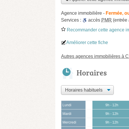
Agence immobilière
-
Fermée, ou
Services :
accès
PMR
(entrée
Recommander cette agence im
Améliorer cette fiche
Autres agences immobilières à 
Horaires
Lundi
9h - 12h
Mardi
9h - 12h
Mercredi
9h - 12h