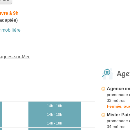
vre à 9h
 adaptée)
mobilière
Cagnes-sur-Mer
Age
Agence im
promenade d
33 mètres
Fermée, ouv
14h - 18h
Mister Pat
14h - 18h
promenade d
14h - 18h
34 mètres