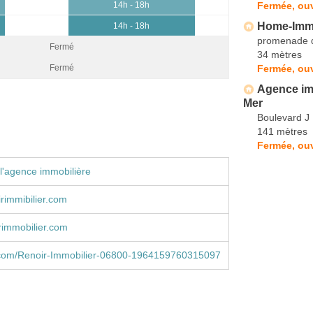
Fermée, ouv
14h - 18h
Home-Im
14h - 18h
promenade d
Fermé
34 mètres
Fermée, ouv
Fermé
Agence im
Mer
Boulevard J
141 mètres
Fermée, ouv
l'agence immobilière
rimmibilier.com
rimmobilier.com
com/Renoir-Immobilier-06800-1964159760315097