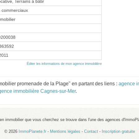
cative, Terrains à bâtir
s commerciaux
mobilier
9200038
363592
 2011
Éditer les informations de mon agence immobilière
obilier promenade de la Plage" en partant des liens :
agence i
gence immobilière Cagnes-sur-Mer
.
ien immobilier que vous cherchez se trouve dans l'une des agences d'ImmoPl
© 2026
ImmoPlanete.fr
-
Mentions légales
-
Contact
-
Inscription gratuite