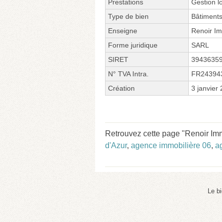
Prestations
Gestion lo
Type de bien
Bâtiment
Enseigne
Renoir Im
Forme juridique
SARL
SIRET
3943635
N° TVA Intra.
FR24394
Création
3 janvier
Retrouvez cette page "Renoir Imm
d'Azur
,
agence immobilière 06
,
a
Le b