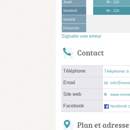
Jeudi
9h - 12h
Vendredi
9h - 12h
Samedi
Dimanche
Signaler une erreur
Contact
Téléphone
Téléphoner à 
Email
infoⓐrenoi
Site web
www.renoi
Facebook
facebook.
Plan et adresse