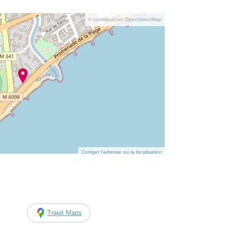
© contributeurs OpenStreetMap
Corriger l’adresse ou la localisation
Trajet Maps