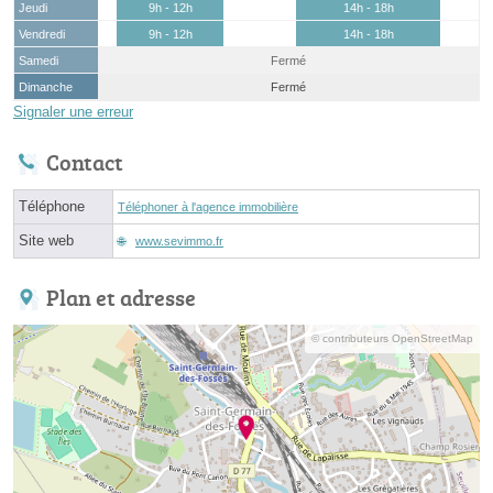
Jeudi
9h - 12h
14h - 18h
Vendredi
9h - 12h
14h - 18h
Samedi
Fermé
Dimanche
Fermé
Signaler une erreur
Contact
Téléphone
Téléphoner à l'agence immobilière
Site web
www.sevimmo.fr
Plan et adresse
© contributeurs OpenStreetMap