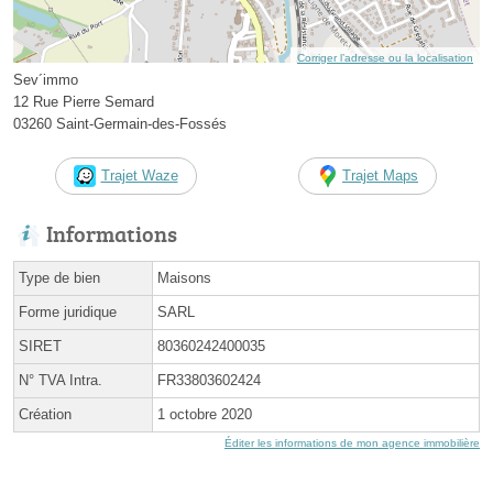
Corriger l’adresse ou la localisation
Sev´immo
12 Rue Pierre Semard
03260 Saint-Germain-des-Fossés
Trajet Waze
Trajet Maps
Informations
Type de bien
Maisons
Forme juridique
SARL
SIRET
80360242400035
N° TVA Intra.
FR33803602424
Création
1 octobre 2020
Éditer les informations de mon agence immobilière