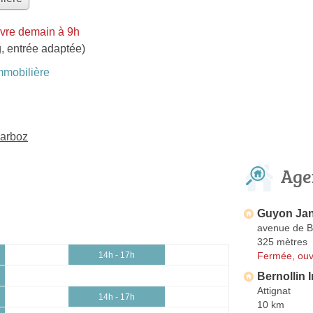
vre demain à 9h
, entrée adaptée)
mobilière
Marboz
Age
Guyon Jan
avenue de 
325 mètres
Fermée, ouv
14h - 17h
Bernollin 
Attignat
14h - 17h
10 km