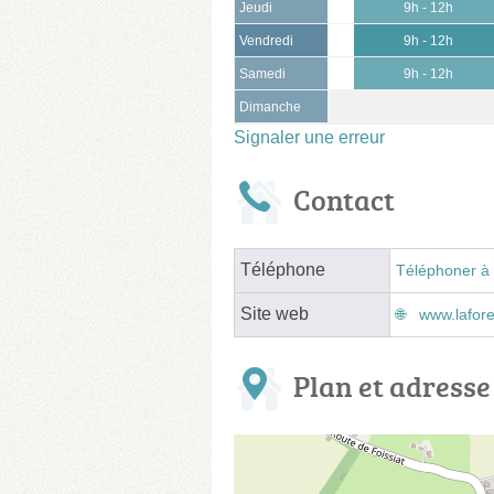
Jeudi
9h - 12h
Vendredi
9h - 12h
Samedi
9h - 12h
Dimanche
Signaler une erreur
Contact
Téléphone
Téléphoner à 
Site web
www.lafore
Plan et adresse