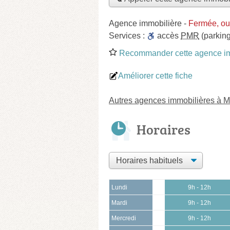
Agence immobilière
-
Fermée, ou
Services :
accès
PMR
(parking
Recommander cette agence im
Améliorer cette fiche
Autres agences immobilières à 
Horaires
Lundi
9h - 12h
Mardi
9h - 12h
Mercredi
9h - 12h