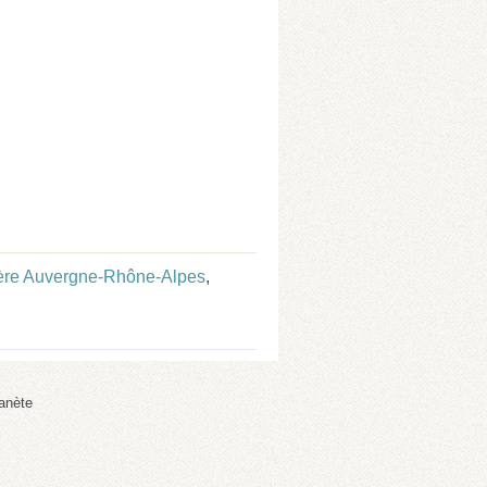
ère Auvergne-Rhône-Alpes
,
anète