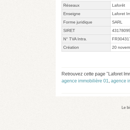
Réseaux
Laforêt
Enseigne
Laforet I
Forme juridique
SARL
SIRET
4317809
N° TVA Intra.
FR30431
Création
20 novem
Retrouvez cette page "Laforet Imm
agence immobilière 01
,
agence i
Le b