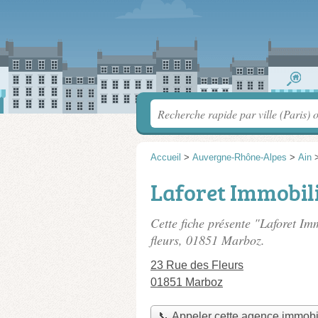
Accueil
>
Auvergne-Rhône-Alpes
>
Ain
Laforet Immobil
Cette fiche présente "Laforet Im
fleurs
, 01851 Marboz.
23 Rue des Fleurs
01851 Marboz
📞 Appeler cette agence immobi