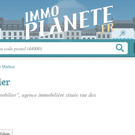
>
Marboz
ier
mobilier", agence immobilière située
rue des
lière