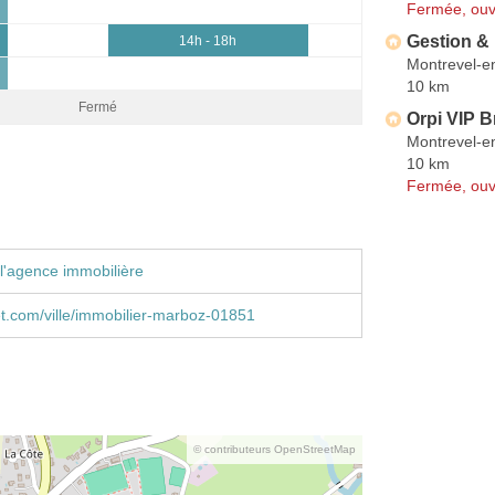
Fermée, ouv
Gestion &
14h - 18h
Montrevel-e
10 km
Fermé
Orpi VIP B
Montrevel-e
10 km
Fermée, ouv
l'agence immobilière
t.com/ville/immobilier-marboz-01851
© contributeurs OpenStreetMap